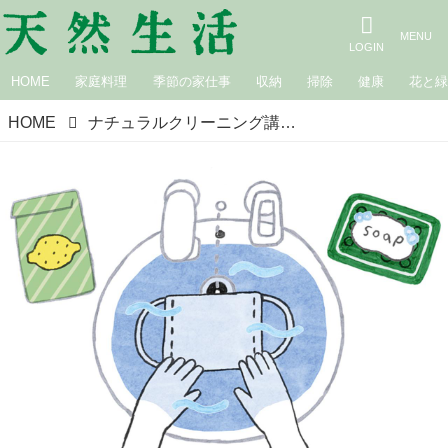
HOME
家庭料理
季節の家仕事
収納
掃除
健康
花と
HOME
ナチュラルクリーニング講師・本橋ひろえさんに教わる ナチュラルな洗浄剤でできる、私たちのコロナウイルス対策（3） 無添加石けんを使う、効果的な「布マスク」の洗い方