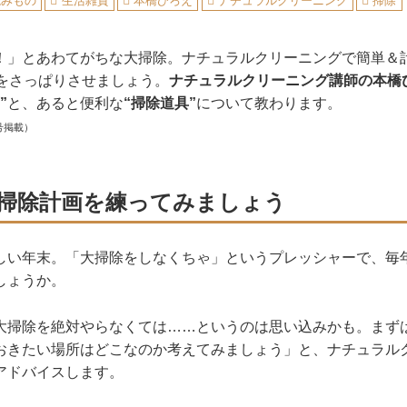
読みもの
生活雑貨
本橋ひろえ
ナチュラルクリーニング
掃除
！」とあわてがちな大掃除。ナチュラルクリーニングで簡単＆
うをさっぱりさせましょう。
ナチュラルクリーニング講師の本橋
”
と、あると便利な
“掃除道具”
について教わります。
号掲載）
掃除計画を練ってみましょう
しい年末。「大掃除をしなくちゃ」というプレッシャーで、毎
しょうか。
大掃除を絶対やらなくては……というのは思い込みかも。まず
おきたい場所はどこなのか考えてみましょう」と、ナチュラル
アドバイスします。