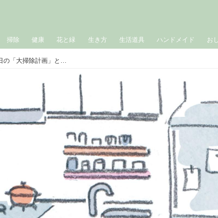
掃除
健康
花と緑
生き方
生活道具
ハンドメイド
お
台所、水回り、リビング……1、2、3日の「大掃除計画」と、掃除が楽になる「便利な道具」／ナチュラルクリーニング講師・本橋ひろえさん