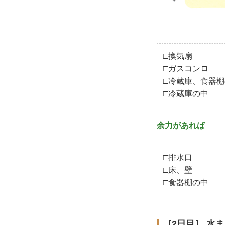
□換気扇
□ガスコンロ
□冷蔵庫、食器
□冷蔵庫の中
余力があれば
□排水口
□床、壁
□食器棚の中
［2日目］ 水