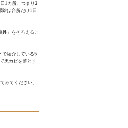
日1カ所、つまり
3
掃除は台所だけ1日
道具」
をそろえるこ
下で紹介している5
ので黒カビを落とす
れてみてください」