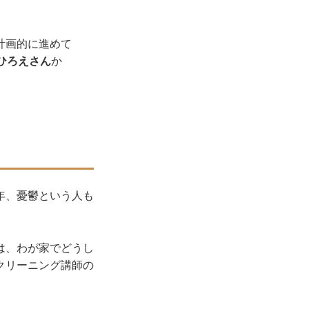
計画的に進めて
ひろえさん
か
年、憂鬱という人も
は、わが家でどうし
クリーニング講師の