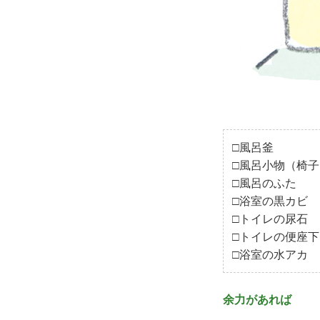
□風呂釜
□風呂小物（椅
□風呂のふた
□浴室の黒カビ
□トイレの尿石
□トイレの便座下
□浴室の水アカ
余力があれば