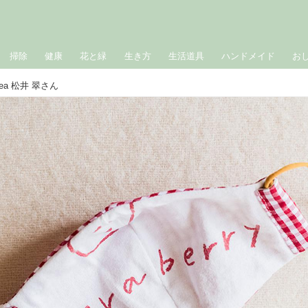
掃除
健康
花と緑
生き方
生活道具
ハンドメイド
お
ea 松井 翠さん