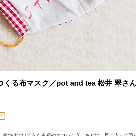
る布マスク／pot and tea 松井 翠さ
IY
、片づけで出てきた古着やエコバッグ。もとは、気に入って買