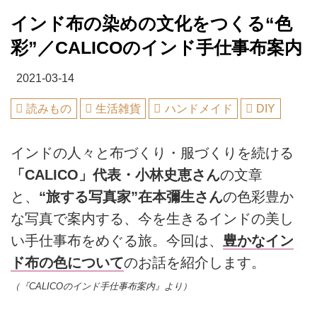
インド布の染めの文化をつくる“色
彩”／CALICOのインド手仕事布案内
2021-03-14
読みもの
生活雑貨
ハンドメイド
DIY
インドの人々と布づくり・服づくりを続ける
「CALICO」代表・小林史恵さん
の文章
と、
“旅する写真家”在本彌生さん
の色彩豊か
な写真で案内する、今を生きるインドの美し
い手仕事布をめぐる旅。今回は、
豊かなイン
ド布の色について
のお話を紹介します。
（『CALICOのインド手仕事布案内』より）