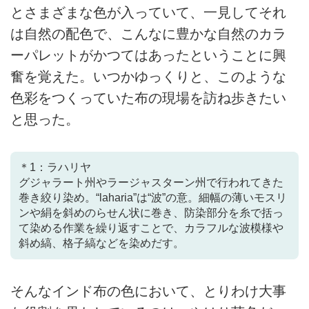
とさまざまな色が入っていて、一見してそれ
は自然の配色で、こんなに豊かな自然のカラ
ーパレットがかつてはあったということに興
奮を覚えた。いつかゆっくりと、このような
色彩をつくっていた布の現場を訪ね歩きたい
と思った。
＊1：ラハリヤ
グジャラート州やラージャスターン州で行われてきた
巻き絞り染め。“laharia”は“波”の意。細幅の薄いモスリ
ンや絹を斜めのらせん状に巻き、防染部分を糸で括っ
て染める作業を繰り返すことで、カラフルな波模様や
斜め縞、格子縞などを染めだす。
そんなインド布の色において、とりわけ大事