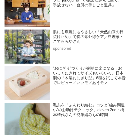
プロ“jokogumo・小池梨江さんに聞く、
手放せない「台所の手しごと道具」
肌にも環境にもやさしい「天然由来の日
焼け止め」で春の紫外線ケア／料理家・
こてらみやさん
“おにぎり”づくりが劇的に楽になる！お
いしくにぎれてサイズもいろいろ、日本
製の「木製おにぎり型」6種を試して本音
でレビュー／いいモノあうモノ
毛糸を「ふんわり編む」コツと“編み間違
い”のお助けテクニック。eleven 2nd・橋
本靖代さんの簡単編みもの時間