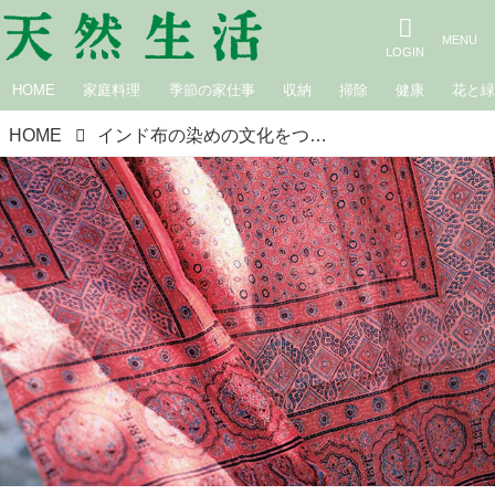
HOME
家庭料理
季節の家仕事
収納
掃除
健康
花と
HOME
インド布の染めの文化をつくる“色彩”／CALICOのインド手仕事布案内