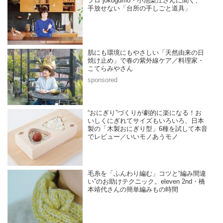
プロ“jokogumo・小池梨江さんに聞く、
手放せない「台所の手しごと道具」
肌にも環境にもやさしい「天然由来の日
焼け止め」で春の紫外線ケア／料理家・
こてらみやさん
“おにぎり”づくりが劇的に楽になる！お
いしくにぎれてサイズもいろいろ、日本
製の「木製おにぎり型」6種を試して本音
でレビュー／いいモノあうモノ
毛糸を「ふんわり編む」コツと“編み間違
い”のお助けテクニック。eleven 2nd・橋
本靖代さんの簡単編みもの時間