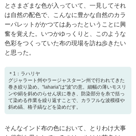
とさまざまな色が入っていて、一見してそれ
は自然の配色で、こんなに豊かな自然のカラ
ーパレットがかつてはあったということに興
奮を覚えた。いつかゆっくりと、このような
色彩をつくっていた布の現場を訪ね歩きたい
と思った。
＊1：ラハリヤ
グジャラート州やラージャスターン州で行われてきた
巻き絞り染め。“laharia”は“波”の意。細幅の薄いモスリ
ンや絹を斜めのらせん状に巻き、防染部分を糸で括っ
て染める作業を繰り返すことで、カラフルな波模様や
斜め縞、格子縞などを染めだす。
そんなインド布の色において、とりわけ大事