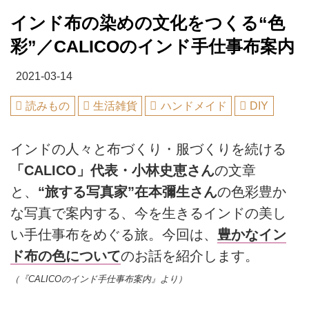
インド布の染めの文化をつくる“色
彩”／CALICOのインド手仕事布案内
2021-03-14
読みもの
生活雑貨
ハンドメイド
DIY
インドの人々と布づくり・服づくりを続ける
「CALICO」代表・小林史恵さん
の文章
と、
“旅する写真家”在本彌生さん
の色彩豊か
な写真で案内する、今を生きるインドの美し
い手仕事布をめぐる旅。今回は、
豊かなイン
ド布の色について
のお話を紹介します。
（『CALICOのインド手仕事布案内』より）