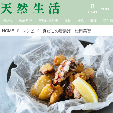
HOME
家庭料理
季節の家仕事
収納
掃除
健康
花と
HOME
レシピ
真だこの唐揚げ｜松田美智子の季節の仕事