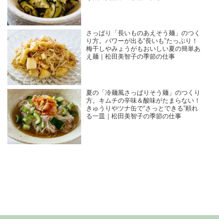
さっぱり「長いものあえそう麺」のつく
り方。パワーが出る“長いも”たっぷり！
梅干しやみょうがもおいしい夏の簡単あ
え麺｜松田美智子の季節の仕事
夏の「冷麺風さっぱりそう麺」のつくり
方。キムチの辛味＆酸味がたまらない！
きゅうりやツナ缶で“さっとできる”頼れ
る一皿｜松田美智子の季節の仕事