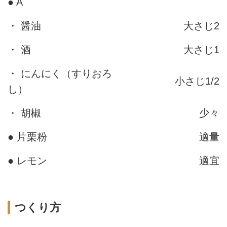
● A
・ 醤油
大さじ2
・ 酒
大さじ1
・ にんにく（すりおろ
小さじ1/2
し）
・ 胡椒
少々
● 片栗粉
適量
● レモン
適宜
つくり方