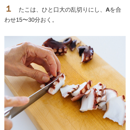
１
たこは、ひと口大の乱切りにし、
A
を合
わせ15〜30分おく。