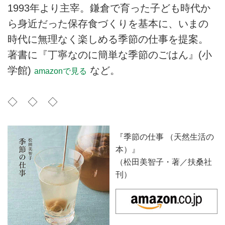
1993年より主宰。鎌倉で育った子ども時代か
ら身近だった保存食づくりを基本に、いまの
時代に無理なく楽しめる季節の仕事を提案。
著書に『丁寧なのに簡単な季節のごはん』(小
学館)
など。
amazonで見る
◇ ◇ ◇
『季節の仕事 （天然生活の
本）』
（松田美智子・著／扶桑社
刊）