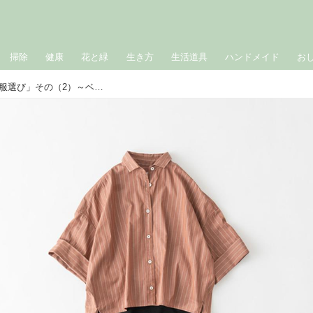
掃除
健康
花と緑
生き方
生活道具
ハンドメイド
お
おしゃれのABC◇ 7月「小柄さんの洋服選び」その（2）～ベースとなるのはIライン（応用編）～ 現役スタイリストが、おしゃれの悩みを解決｜植村美智子