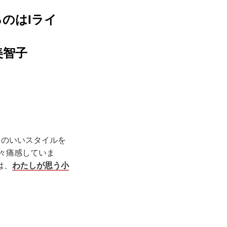
のはIライ
美智子
スのいいスタイルを
日々痛感していま
は、
わたしが思う小