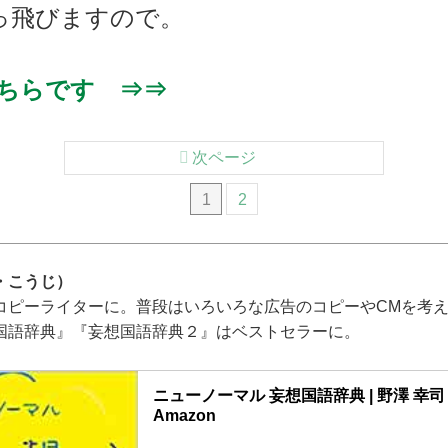
っ飛びますので。
ちらです ⇒⇒
次ページ
1
2
・こうじ）
コピーライターに。普段はいろいろな広告のコピーやCMを考
国語辞典』『妄想国語辞典２』はベストセラーに。
ニューノーマル 妄想国語辞典 | 野澤 幸司 |本
Amazon