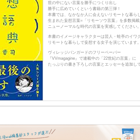
世の中にない言葉を勝手につくり出し
勝手に広めていくという書籍の第三弾！
本書では、なかなか人に会えないリモートな暮ら
生まれた妄想言葉=「リモーソウ言葉」を多数掲載
ニューノーマルな時代の言葉を実感してください
本書のイメージキャラクターは芸人・蛙亭のイワ
リモートな暮らしで妄想する女子を演じています
ヴィレッジバンガードのフリーペーパー
『VVmagagine』で連載中の「22世紀の言葉」に
たっぷりの書き下ろしの言葉とエッセーを追加し