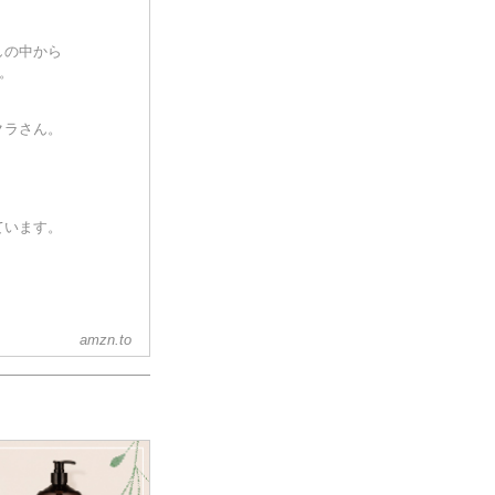
しの中から
。
。
クラさん。
。
ています。
amzn.to