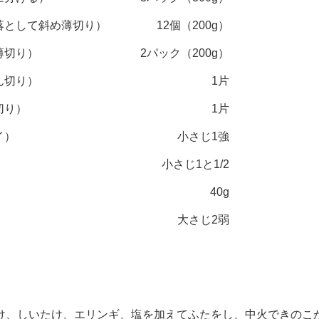
落として斜め薄切り）
12個（200g）
薄切り）
2パック（200g）
ん切り）
1片
切り）
1片
イ）
小さじ1強
小さじ1と1/2
40g
大さじ2弱
、しいたけ、エリンギ、塩を加えてふたをし、中火できのこ