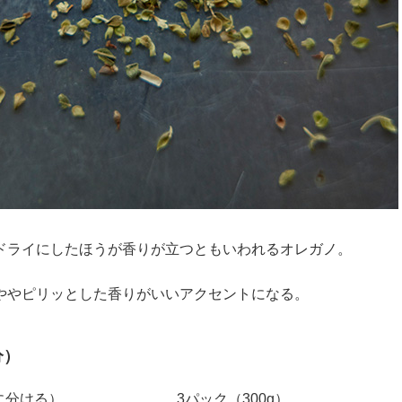
ドライにしたほうが香りが立つともいわれるオレガノ。
ややピリッとした香りがいいアクセントになる。
分）
に分ける）
3パック（300g）