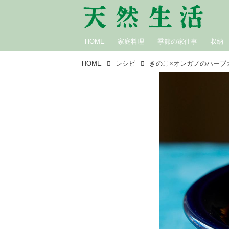
HOME
家庭料理
季節の家仕事
収納
HOME
レシピ