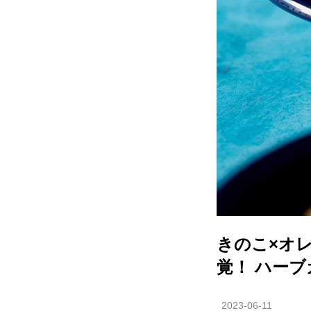
きのこ×オ
覚！ ハー
2023-06-11