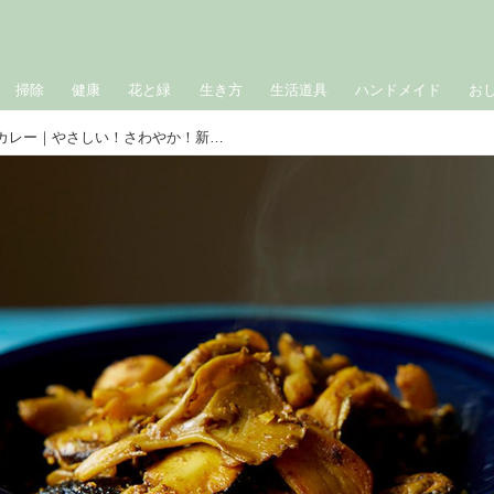
掃除
健康
花と緑
生き方
生活道具
ハンドメイド
お
きのこ×オレガノのハーブカレー｜やさしい！さわやか！新感覚！ ハーブカレー／カレー研究家・水野仁輔さん