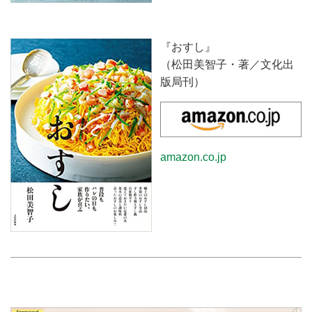
『おすし』
（松田美智子・著／文化出
版局刊）
amazon.co.jp