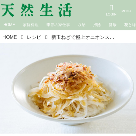
HOME
家庭料理
季節の家仕事
収納
掃除
健康
花と
HOME
レシピ
新玉ねぎで極上オニオンスライス｜松田美智子の季節の仕事