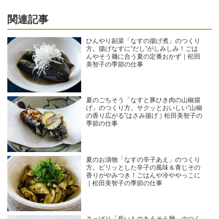
関連記事
ひんやり副菜「なすの揚げ煮」のつくり
方。揚げなすに“だし”がしみしみ！ごは
んやそう麺に合う夏の定番おかず｜松田
美智子の季節の仕事
夏のごちそう「なすと豚ひき肉の山椒揚
げ」のつくり方。サクッとおいしい“山椒
の香り広がる”はさみ揚げ｜松田美智子の
季節の仕事
夏のお漬物「なすの辛子あえ」のつくり
方。ピリッとした辛子の風味＆青じその
香りがやみつき！ごはんや冷ややっこに
｜松田美智子の季節の仕事