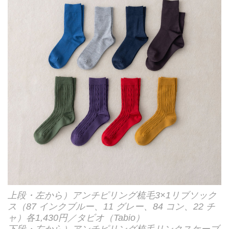
上段・左から）アンチピリング梳毛3×1リブソック
ス（87 インクブルー、11 グレー、84 コン、22 チ
ャ）各1,430円／タビオ（Tabio）
下段・左から）アンチピリング梳毛リンクスケーブ