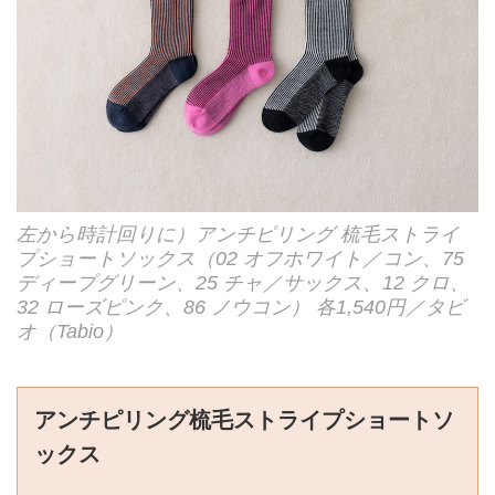
左から時計回りに）アンチピリング 梳毛ストライ
プショートソックス（02 オフホワイト／コン、75
ディープグリーン、25 チャ／サックス、12 クロ、
32 ローズピンク、86 ノウコン） 各1,540円／タビ
オ（Tabio）
アンチピリング梳毛ストライプショートソ
ックス