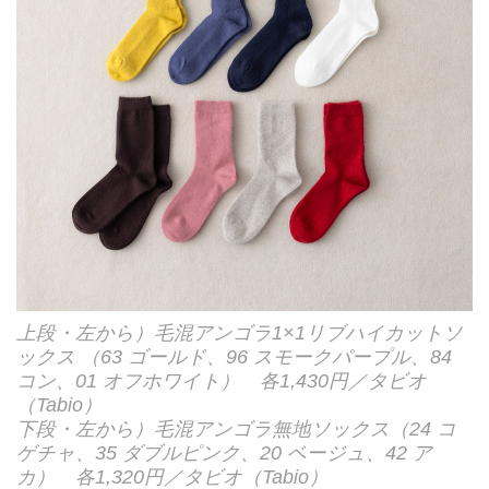
上段・左から）毛混アンゴラ1×1リブハイカットソ
ックス （63 ゴールド、96 スモークパープル、84
コン、01 オフホワイト） 各1,430円／タビオ
（Tabio）
下段・左から）毛混アンゴラ無地ソックス（24 コ
ゲチャ、35 ダブルピンク、20 ベージュ、42 ア
カ） 各1,320円／タビオ（Tabio）