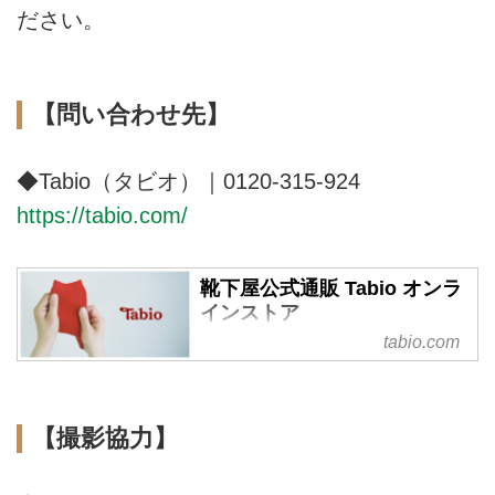
ださい。
【問い合わせ先】
◆Tabio（タビオ）｜0120-315-924
https://tabio.com/
靴下屋公式通販 Tabio オンラ
インストア
tabio.com
最短翌日配送！ライフスタイルに
あわせた靴下を買うならココ！レ
ディース・メンズ・キッズの靴
下、タイツ・レギンス等 1500 ア
【撮影協力】
イテム以上の品揃え！「靴下屋」
等の専門店を全国に展開！最良の