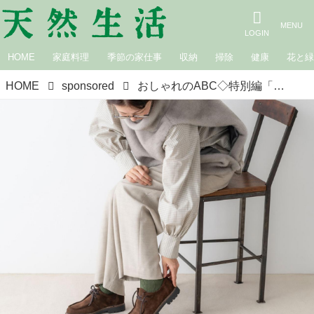
HOME
家庭料理
季節の家仕事
収納
掃除
健康
花と
HOME
sponsored
おしゃれのABC◇特別編「大人的ソックス活用術」 現役スタイリストが、おしゃれの悩みを解決｜植村美智子