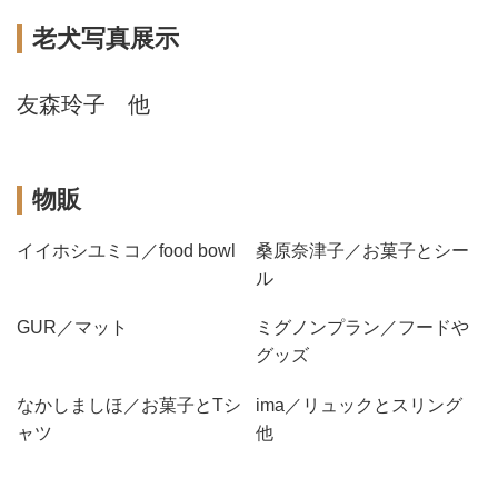
老犬写真展示
友森玲子 他
物販
イイホシユミコ／food bowl
桑原奈津子／お菓子とシー
ル
GUR／マット
ミグノンプラン／フードや
グッズ
なかしましほ／お菓子とTシ
ima／リュックとスリング
ャツ
他