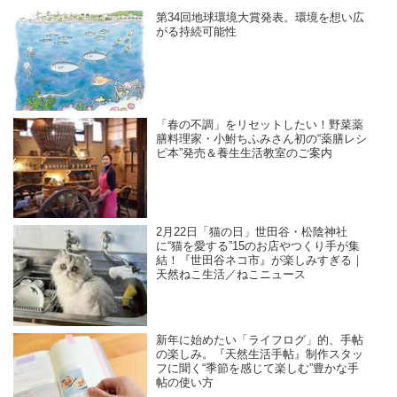
第34回地球環境大賞発表。環境を想い広
がる持続可能性
「春の不調」をリセットしたい！野菜薬
膳料理家・小鮒ちふみさん初の“薬膳レシ
ピ本”発売＆養生生活教室のご案内
2月22日「猫の日」世田谷・松陰神社
に“猫を愛する”15のお店やつくり手が集
結！『世田谷ネコ市』が楽しみすぎる｜
天然ねこ生活／ねこニュース
新年に始めたい「ライフログ」的、手帖
の楽しみ。『天然生活手帖』制作スタッ
フに聞く“季節を感じて楽しむ”豊かな手
帖の使い方