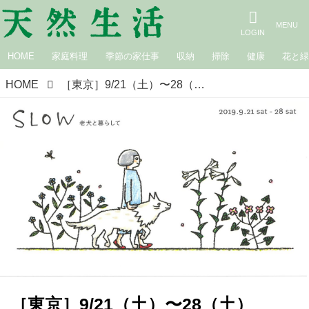
HOME
家庭料理
季節の家仕事
収納
掃除
健康
花と
HOME
［東京］9/21（土）〜28（土）「SLOW 老犬と暮らして」展 ギャラリーfève
［東京］9/21（土）〜28（土）