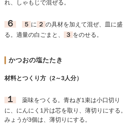
れ、しゃもじで混ぜる。
６
５
に
２
の具材を加えて混ぜ、皿に盛
る。適量の白ごまと、
３
をのせる。
かつおの塩たたき
材料とつくり方（2～3人分）
１
薬味をつくる。青ねぎ1束は小口切り
に、にんにく1片は芯を取り、薄切りにする。
みょうが3個は、薄切りにする。