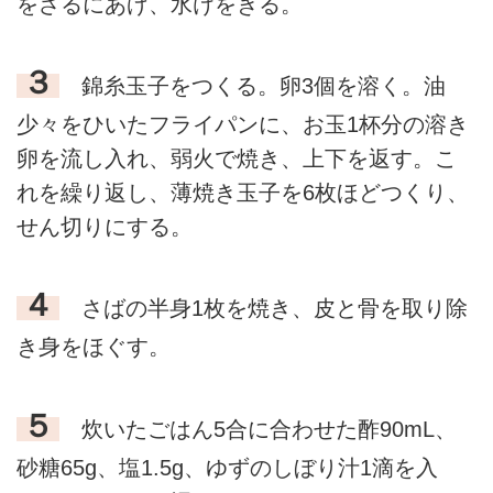
をざるにあげ、水けをきる。
３
錦糸玉子をつくる。卵3個を溶く。油
少々をひいたフライパンに、お玉1杯分の溶き
卵を流し入れ、弱火で焼き、上下を返す。こ
れを繰り返し、薄焼き玉子を6枚ほどつくり、
せん切りにする。
４
さばの半身1枚を焼き、皮と骨を取り除
き身をほぐす。
５
炊いたごはん5合に合わせた酢90mL、
砂糖65g、塩1.5g、ゆずのしぼり汁1滴を入