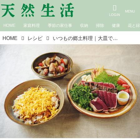
HOME
家庭料理
季節の家仕事
収納
掃除
健康
花と
HOME
レシピ
いつもの郷土料理｜大皿で豪快に味わう豊かな土佐料理／高知県・酒亭 どんこ 岩本あつ子さん