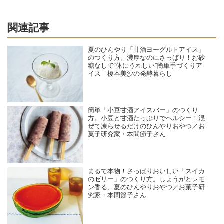
関連記事
夏のひんやり「甘酒ヨーグルトアイス」
のつくり方。濃厚なのにさっぱり！お砂
糖なしで“体にうれしい”簡単手づくりア
イス｜榎本美沙の発酵暮らし
簡単「小豆甘酒アイスバー」のつくり
方。小豆と甘酒たっぷりでヘルシー！混
ぜて凍らせるだけのひんやりおやつ／お
菓子研究家・本間節子さん
まるで本物！さっぱりおいしい「スイカ
のゼリー」のつくり方。しょうがとレモ
ン香る、夏のひんやりおやつ／お菓子研
究家・本間節子さん