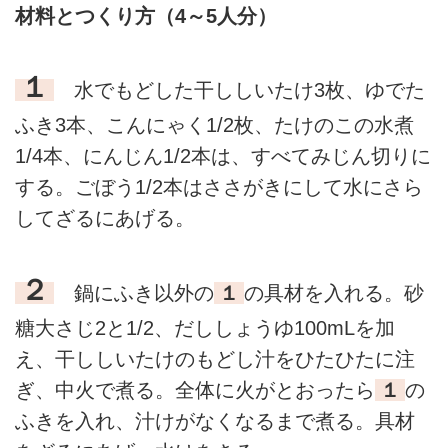
材料とつくり方（4～5人分）
１
水でもどした干ししいたけ3枚、ゆでた
ふき3本、こんにゃく1/2枚、たけのこの水煮
1/4本、にんじん1/2本は、すべてみじん切りに
する。ごぼう1/2本はささがきにして水にさら
してざるにあげる。
２
鍋にふき以外の
１
の具材を入れる。砂
糖大さじ2と1/2、だししょうゆ100mLを加
え、干ししいたけのもどし汁をひたひたに注
ぎ、中火で煮る。全体に火がとおったら
１
の
ふきを入れ、汁けがなくなるまで煮る。具材