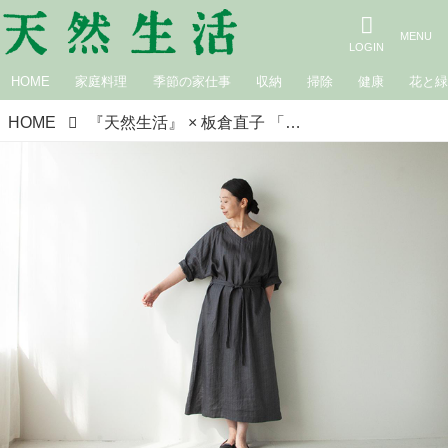
HOME
家庭料理
季節の家仕事
収納
掃除
健康
花と
HOME
『天然生活』 × 板倉直子 「HAND ROOM WOMEN’S」のヘリンボーンリネンワンピース