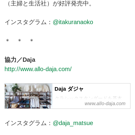
（主婦と生活社）が好評発売中。
インスタグラム：
@itakuranaoko
＊ ＊ ＊
協力／Daja
http://www.allo-daja.com/
Daja ダジャ
クラシックスタンダードを基本
www.allo-daja.com
に、自分らしいスタイリッシュな
着こなしを。
インスタグラム：
@daja_matsue