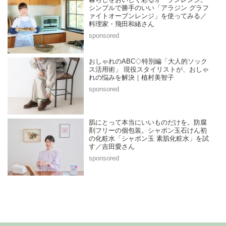
暮らしをおいしく彩るオーブンレンジ。
シンプルで勝手のいい「アラジン グラフ
ァイトオーブンレンジ」を使ってみる／
料理家・飛田和緒さん
おしゃれのABC◇特別編「大人的ソック
ス活用術」 現役スタイリストが、おしゃ
れの悩みを解決｜植村美智子
肌にとって本当にいいものだけを。防腐
剤フリーの個包装。シャボン玉石けん初
の化粧水「シャボン玉 素肌化粧水」を試
す／吉田愛さん