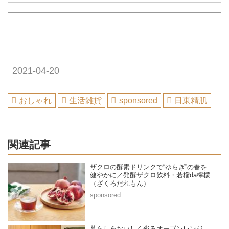
2021-04-20
おしゃれ
生活雑貨
sponsored
日東精肌
関連記事
ザクロの酵素ドリンクで“ゆらぎ”の春を
健やかに／発酵ザクロ飲料・若榴da檸檬
（ざくろだれもん）