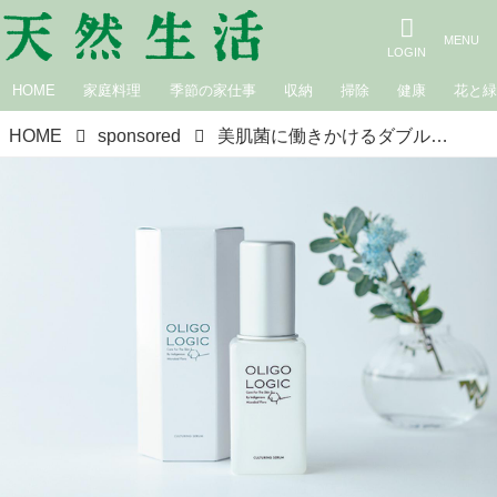
HOME
家庭料理
季節の家仕事
収納
掃除
健康
花と
HOME
sponsored
美肌菌に働きかけるダブルのオリゴ糖を配合した新発想のスキンケア／日東精肌「オリゴロジック」