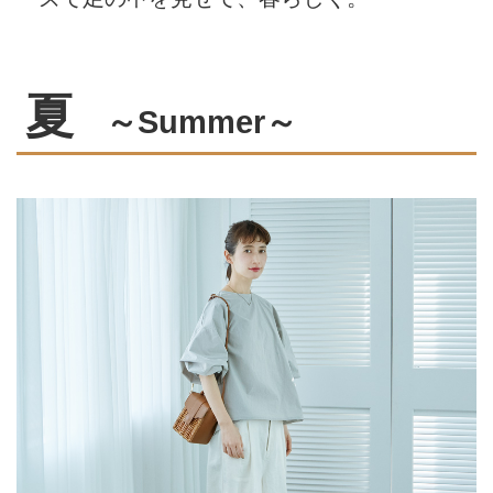
夏
～Summer～