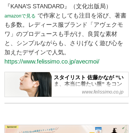
『KANA’S STANDARD』（文化出版局）
で作家としても注目を浴び、著書
amazonで見る
も多数。レディース服ブランド「アヴェクモ
ワ」のプロデュースも手がけ、良質な素材
と、シンプルながらも、さりげなく遊び心を
加えたデザインで人気。
https://www.felissimo.co.jp/avecmoi/
スタイリスト 佐藤かなが ”い
ま、本当に着たい服” をコン
セプトに服をつくりました。
www.felissimo.co.jp
avecmoi［アヴェクモワ］
レディースファッション・洋服の
通販ならavecmoi［アヴェクモ
ワ］。スタイリスト 佐藤かなが
”いま、本当に着たい服” をコンセ