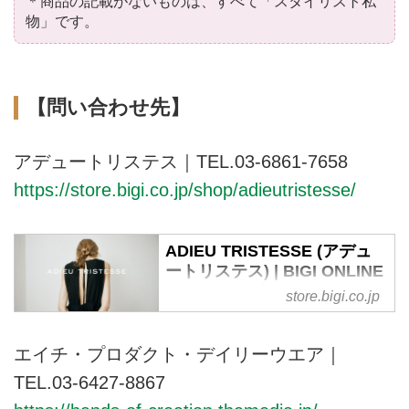
＊商品の記載がないものは、すべて「スタイリスト私
物」です。
【問い合わせ先】
アデュートリステス｜
TEL.03-6861-7658
https://store.bigi.co.jp/shop/adieutristesse/
ADIEU TRISTESSE (アデュ
ートリステス) | BIGI ONLINE
STORE (ビギ オンラインスト
store.bigi.co.jp
ア)
株式会社ビギが運営する公式通販
エイチ・プロダクト・デイリーウエア｜
サイト・ADIEU TRISTESSE（ア
TEL.03-6427-8867
デュートリステス）のTOPページ
です。オフィシャルサイトならで