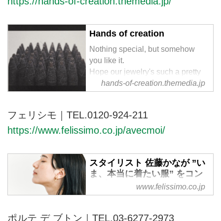
https://hands-of-creation.themedia.jp/
はの豊富な品揃え。新規会員登録
をすると1000円クーポンプレゼ
ント。
Hands of creation
Nothing special, but somehow
you like it.
Hope our jewelry's such a pretty
hands-of-creation.themedia.jp
spice of every day.
フェリシモ｜
TEL.0120-924-211
https://www.felissimo.co.jp/avecmoi/
スタイリスト 佐藤かなが ”い
ま、本当に着たい服” をコン
セプトに服をつくりました。
www.felissimo.co.jp
avecmoi［アヴェクモワ］
レディースファッション・洋服の
ポルテ デ ブトン｜
TEL.03-6277-2973