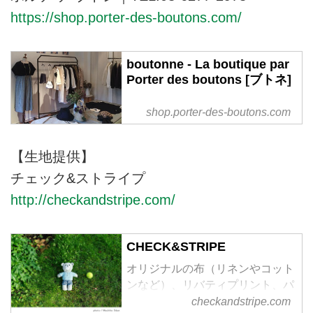
通販ならavecmoi［アヴェクモ
https://shop.porter-des-boutons.com/
ワ］。スタイリスト 佐藤かなが
”いま、本当に着たい服” をコンセ
プトに服をつくりました。
boutonne - La boutique par
Porter des boutons [ブトネ]
shop.porter-des-boutons.com
【生地提供】
チェック&ストライプ
http://checkandstripe.com/
CHECK&STRIPE
オリジナルの布（リネンやコット
ンなど）、リバティプリント、パ
ターン、雑貨などのSHOP
checkandstripe.com