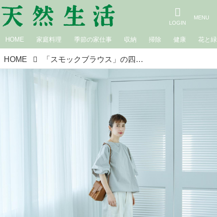
HOME
家庭料理
季節の家仕事
収納
掃除
健康
花と
HOME
「スモックブラウス」の四季の着回し｜佐藤かな 一年中着回せる簡単服