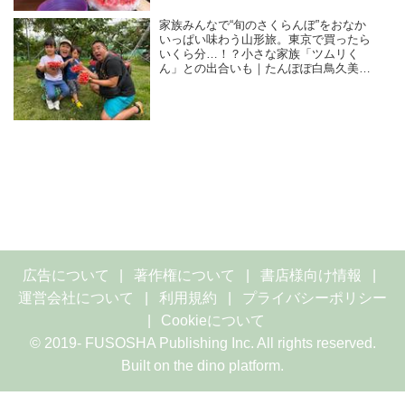
家族みんなで“旬のさくらんぼ”をおなか
いっぱい味わう山形旅。東京で買ったら
いくら分…！？小さな家族「ツムリく
ん」との出合いも｜たんぽぽ白鳥久美子
の手づくり暮らし
広告について
著作権について
書店様向け情報
運営会社について
利用規約
プライバシーポリシー
Cookieについて
© 2019- FUSOSHA Publishing Inc. All rights reserved.
Built on
the dino platform
.