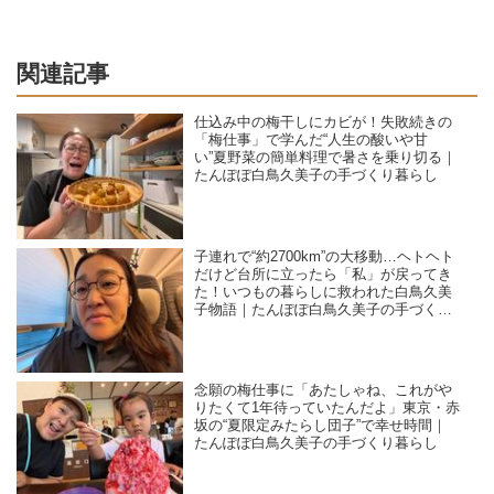
関連記事
仕込み中の梅干しにカビが！失敗続きの
「梅仕事」で学んだ“人生の酸いや甘
い”夏野菜の簡単料理で暑さを乗り切る｜
たんぽぽ白鳥久美子の手づくり暮らし
子連れで“約2700km”の大移動…ヘトヘト
だけど台所に立ったら「私」が戻ってき
た！いつもの暮らしに救われた白鳥久美
子物語｜たんぽぽ白鳥久美子の手づくり
暮らし
念願の梅仕事に「あたしゃね、これがや
りたくて1年待っていたんだよ」東京・赤
坂の“夏限定みたらし団子”で幸せ時間｜
たんぽぽ白鳥久美子の手づくり暮らし