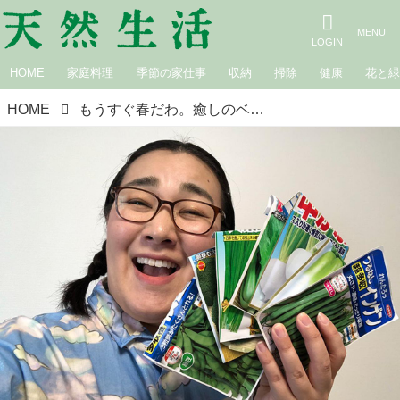
HOME
家庭料理
季節の家仕事
収納
掃除
健康
花と
HOME
もうすぐ春だわ。癒しのベランダ菜園計画｜白鳥久美子の手作り暮らし