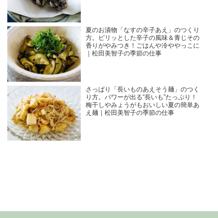
夏のお漬物「なすの辛子あえ」のつくり
方。ピリッとした辛子の風味＆青じその
香りがやみつき！ごはんや冷ややっこに
｜松田美智子の季節の仕事
さっぱり「長いものあえそう麺」のつく
り方。パワーが出る“長いも”たっぷり！
梅干しやみょうがもおいしい夏の簡単あ
え麺｜松田美智子の季節の仕事