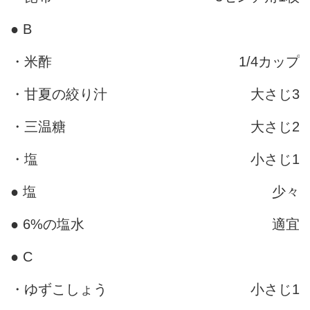
● B
・米酢
1/4カップ
・甘夏の絞り汁
大さじ3
・三温糖
大さじ2
・塩
小さじ1
● 塩
少々
● 6%の塩水
適宜
● C
・ゆずこしょう
小さじ1