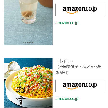
amazon.co.jp
『おすし』
（松田美智子・著／文化出
版局刊）
amazon.co.jp