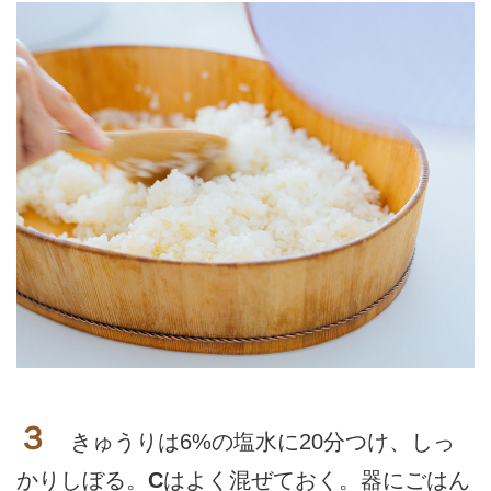
３
きゅうりは6%の塩水に20分つけ、しっ
かりしぼる。
C
はよく混ぜておく。器にごはん