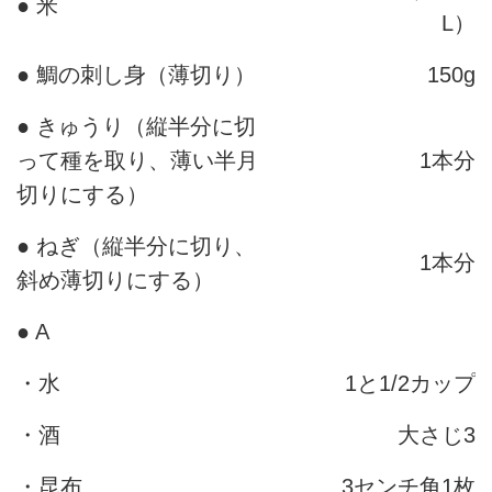
● 米
L）
● 鯛の刺し身（薄切り）
150g
● きゅうり（縦半分に切
って種を取り、薄い半月
1本分
切りにする）
● ねぎ（縦半分に切り、
1本分
斜め薄切りにする）
● A
・水
1と1/2カップ
・酒
大さじ3
・昆布
3センチ角1枚