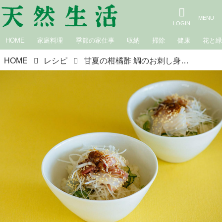
HOME
家庭料理
季節の家仕事
収納
掃除
健康
花と
HOME
レシピ
甘夏の柑橘酢 鯛のお刺し身丼｜松田美智子の季節の仕事