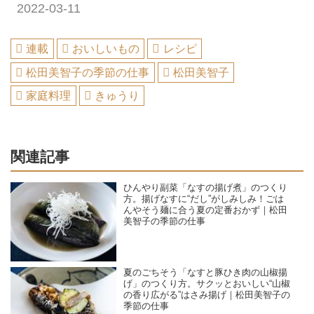
2022-03-11
連載
おいしいもの
レシピ
松田美智子の季節の仕事
松田美智子
家庭料理
きゅうり
関連記事
ひんやり副菜「なすの揚げ煮」のつくり
方。揚げなすに“だし”がしみしみ！ごは
んやそう麺に合う夏の定番おかず｜松田
美智子の季節の仕事
夏のごちそう「なすと豚ひき肉の山椒揚
げ」のつくり方。サクッとおいしい“山椒
の香り広がる”はさみ揚げ｜松田美智子の
季節の仕事