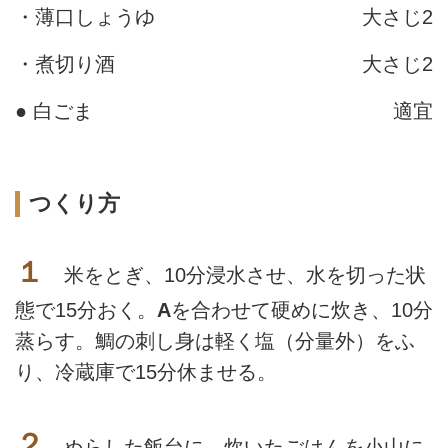
・薄口しょうゆ
大さじ2
・煮切り酒
大さじ2
● 白ごま
適宜
つくり方
１
米をとぎ、10分浸水させ、水を切った状
態で15分おく。
A
を合わせて硬めに炊き、10分
蒸らす。鯛の刺し身は軽く塩（分量外）をふ
り、冷蔵庫で15分休ませる。
２
ぬらした飯台に、炊いたごはんを小山に