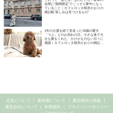
これって「推し活」なのかしら？家事の
合間に“期間限定”でこっそり夢中になっ
ていること｜カフェロッタ桜井かおりの
雑記帖“楽しみは見つけるもの”
1年の介護を経て見送った19歳の愛犬
「つぶ」とのお別れの日。小さな体で大
きな愛をくれた、かけがえのない日々に
感謝｜カフェロッタ桜井かおりの雑記
帖“楽しみは見つけるもの”
広告について
著作権について
書店様向け情報
運営会社について
利用規約
プライバシーポリシー