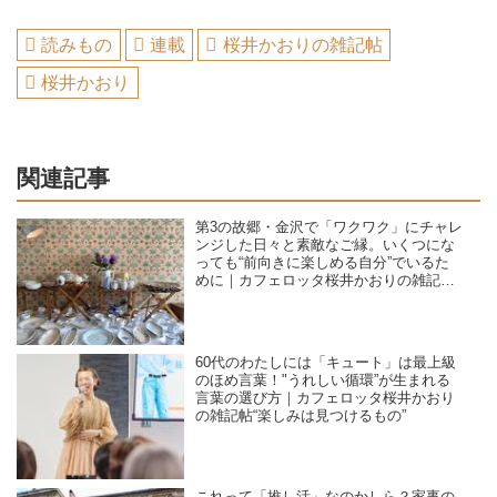
読みもの
連載
桜井かおりの雑記帖
桜井かおり
関連記事
第3の故郷・金沢で「ワクワク」にチャレ
ンジした日々と素敵なご縁。いくつにな
っても“前向きに楽しめる自分”でいるた
めに｜カフェロッタ桜井かおりの雑記
帖“楽しみは見つけるもの”
60代のわたしには「キュート」は最上級
のほめ言葉！"うれしい循環”が生まれる
言葉の選び方｜カフェロッタ桜井かおり
の雑記帖“楽しみは見つけるもの”