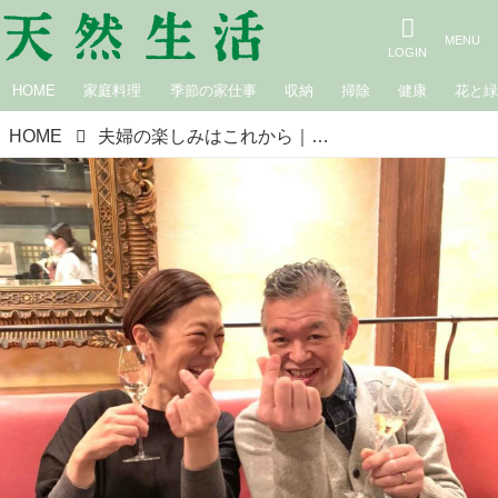
HOME
家庭料理
季節の家仕事
収納
掃除
健康
花と
HOME
夫婦の楽しみはこれから｜カフェロッタ桜井かおりの雑記帖“楽しみは見つけるもの”