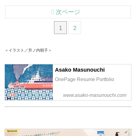
次ページ
1
2
＜イラスト／升ノ内朝子＞
Asako Masunouchi
OnePage Resume Portfolio
www.asako-masunouchi.com