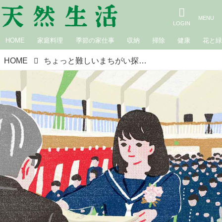
HOME
家庭料理
季節の家仕事
収納
掃除
健康
花と
HOME
ちょっと難しいまちがい探し｜卒業式