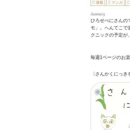
連載
マンガ
ひろせべにさんの
モ」。へんてこで
クニックの予定が
毎週1ページのお
〈さんかくにっき