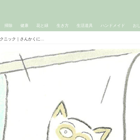
掃除
健康
花と緑
生き方
生活道具
ハンドメイド
お
「ピクニック、行けない？」おうちピクニック｜さんかくにっき