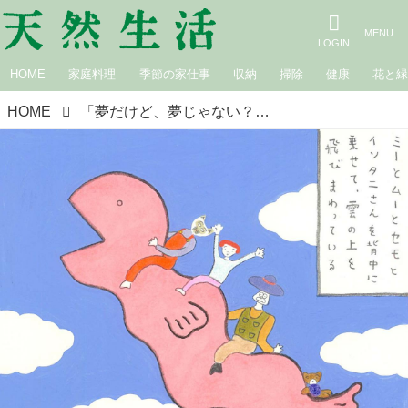
HOME
家庭料理
季節の家仕事
収納
掃除
健康
花と
HOME
「夢だけど、夢じゃない？」おうちピクニック｜さんかくにっき