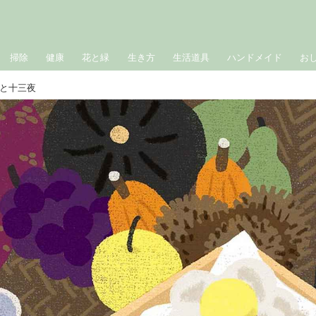
掃除
健康
花と緑
生き方
生活道具
ハンドメイド
お
と十三夜