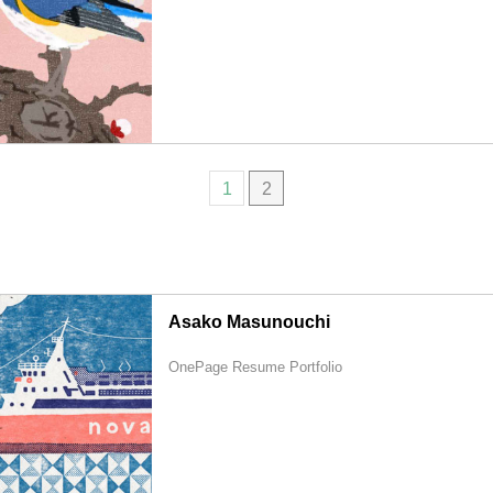
1
2
Asako Masunouchi
OnePage Resume Portfolio