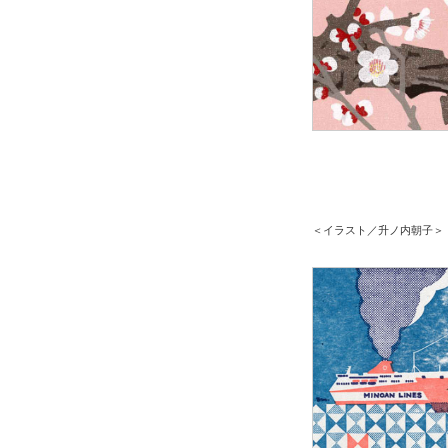
＜イラスト／升ノ内朝子＞