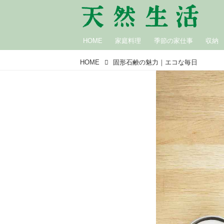
HOME
家庭料理
季節の家仕事
収納
HOME
固形石鹸の魅力｜エコな毎日