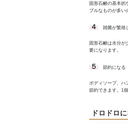
固形石鹸の基本的
プルなものが多
４
雑菌が繁殖
固形石鹸は水分が
要になります。
５
節約になる
ボディソープ
節約できます。1
ドロドロに