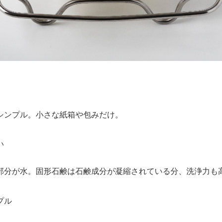
シンプル。小さな紙箱や包みだけ。
い
部分が水。固形石鹸は石鹸成分が凝縮されている分、洗浄力も
゚ル