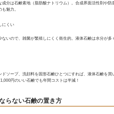
な成分は石鹸素地（脂肪酸ナトリウム）。合成界面活性剤や防腐
いのも魅力。
しにくい
少ないので、雑菌が繁殖しにくく衛生的。液体石鹸は水分が多く
、ハンドソープ、洗顔料を固形石鹸ひとつにすれば、液体石鹸を
個1,000円のいい石鹸でも年間コストは半減！
ならない石鹸の置き方