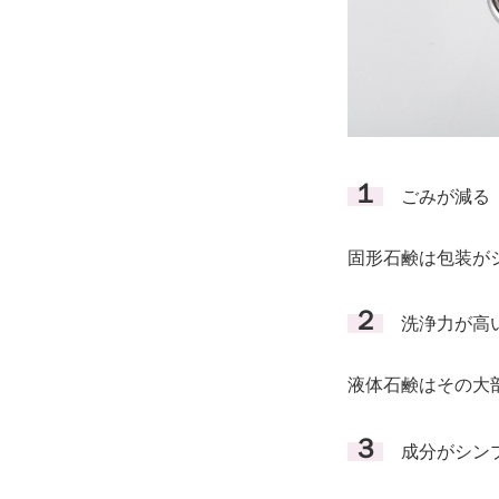
１
ごみが減る
固形石鹸は包装が
２
洗浄力が高
液体石鹸はその大
３
成分がシンフ