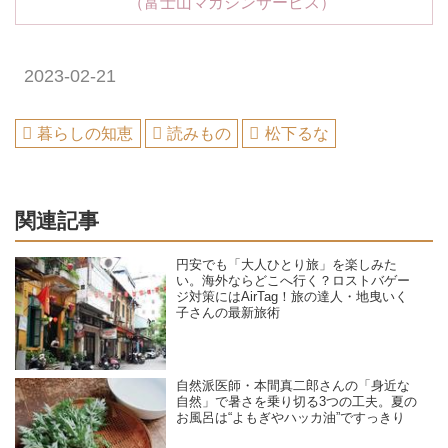
（富士山マガジンサービス）
2023-02-21
暮らしの知恵
読みもの
松下るな
関連記事
円安でも「大人ひとり旅」を楽しみた
い。海外ならどこへ行く？ロストバゲー
ジ対策にはAirTag！旅の達人・地曳いく
子さんの最新旅術
自然派医師・本間真二郎さんの「身近な
自然」で暑さを乗り切る3つの工夫。夏の
お風呂は“よもぎやハッカ油”ですっきり