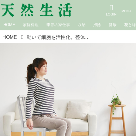
HOME
家庭料理
季節の家仕事
収納
掃除
健康
花と
HOME
動いて細胞を活性化。整体指導者・松下るなさんの、軽やかな体をキープするための心がけ