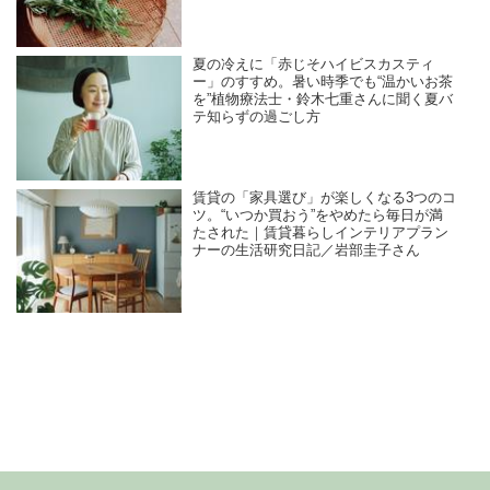
夏の冷えに「赤じそハイビスカスティ
ー」のすすめ。暑い時季でも“温かいお茶
を”植物療法士・鈴木七重さんに聞く夏バ
テ知らずの過ごし方
賃貸の「家具選び」が楽しくなる3つのコ
ツ。“いつか買おう”をやめたら毎日が満
たされた｜賃貸暮らしインテリアプラン
ナーの生活研究日記／岩部圭子さん