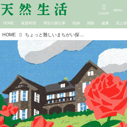
HOME
家庭料理
季節の家仕事
収納
掃除
健康
花と
HOME
ちょっと難しいまちがい探し｜バラ