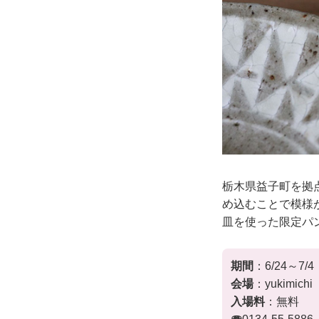
栃木県益子町を拠
め込むことで模様
皿を使った限定パ
期間
：6/24～7/4
会場
：yukimic
入場料
：無料