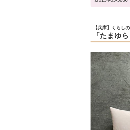
☏
0134-55-5886
【兵庫】くらしのも
「たまゆら