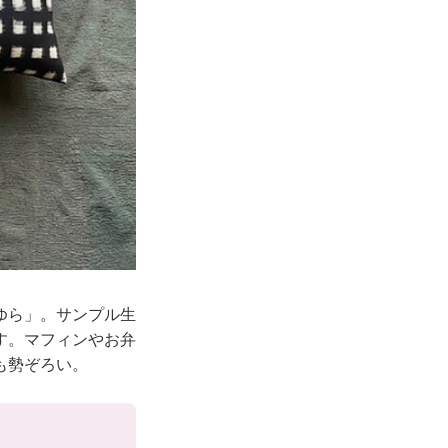
ゆら」。サンプル生
す。マフィンやお弁
も勢ぞろい。