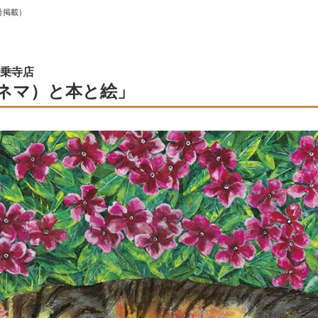
号掲載）
乗寺店
ネマ）と本と絵」