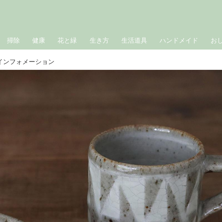
掃除
健康
花と緑
生き方
生活道具
ハンドメイド
お
インフォメーション