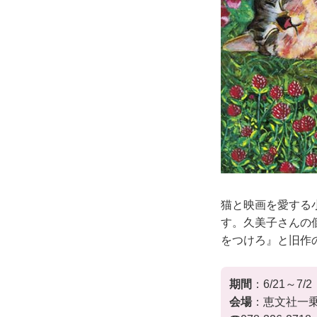
猫と映画を愛する
す。久美子さんの
をつけろ』と旧作
期間
：6/21～7/2
会場
：恵文社一