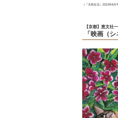
（『天然生活』2023年8月
【京都】恵文社一
「映画（シ