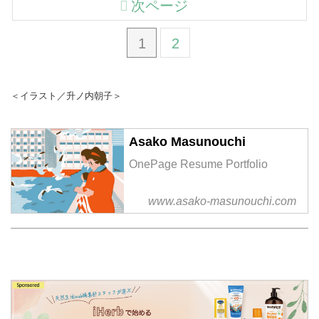
次ページ
1
2
＜イラスト／升ノ内朝子＞
Asako Masunouchi
OnePage Resume Portfolio
www.asako-masunouchi.com