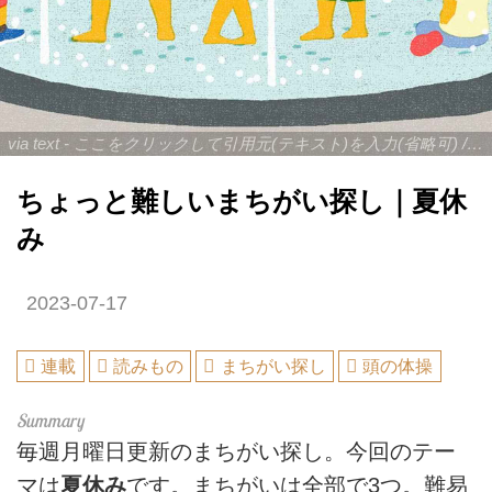
via text - ここをクリックして引用元(テキスト)を入力(省略可) /
sit
ちょっと難しいまちがい探し｜夏休
み
2023-07-17
連載
読みもの
まちがい探し
頭の体操
毎週月曜日更新のまちがい探し。今回のテー
マは
夏休み
です。まちがいは全部で3つ。難易