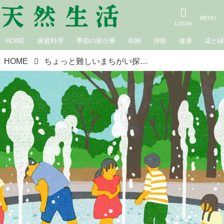
HOME
家庭料理
季節の家仕事
収納
掃除
健康
花と
HOME
ちょっと難しいまちがい探し｜夏休み