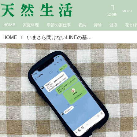
HOME
家庭料理
季節の家仕事
収納
掃除
健康
花と
HOME
いまさら聞けないLINEの基本｜LINEの友達をほかのLINE友だちに紹介する方法