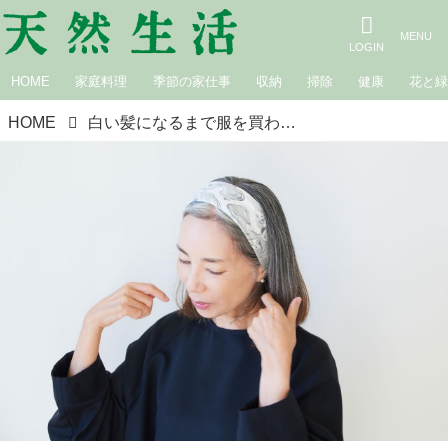
HOME
家庭料理
季節の家仕事
収納
掃除
健康
花と
HOME
白い髪になるまで服を買わないと決めて。シルバーヘアに合う私のコーディネート｜60歳からどうなりたいですか？ 広瀬裕子