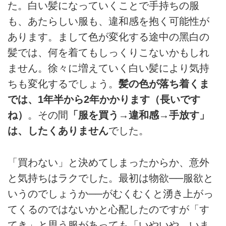
た。⽩い髪になっていくことで⼿持ちの服
も、あたらしい服も、違和感を抱く可能性が
あります。まして⾊が変化する途中の⿊⽩の
髪では、何を着てもしっくりこないかもしれ
ません。徐々に増えていく⽩い髪により気持
ちも変化するでしょう。
髪の⾊が落ち着くま
では、1年半から2年かかります（⻑いです
ね）
。その間
「服を買う→違和感→⼿放す」
は、したくありません
でした。
「買わない」と決めてしまったからか、意外
と気持ちはラクでした。最初は物欲──服欲と
いうのでしょうか──がむくむくと湧き上がっ
てくるのではないかと⼼配したのですが「す
てき」と思う服があっても「いやいや。いま