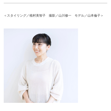
＜スタイリング／植村美智子 撮影／山川修一 モデル／山本倫子＞