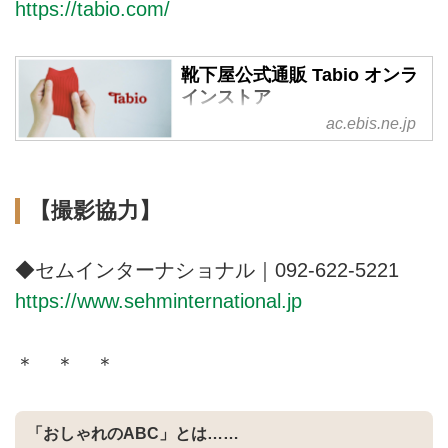
https://tabio.com/
靴下屋公式通販 Tabio オンラ
インストア
ac.ebis.ne.jp
最短翌日配送！ライフスタイルに
あわせた靴下を買うならココ！レ
ディース・メンズ・キッズの靴
下、タイツ・レギンス等 1500 ア
【撮影協力】
イテム以上の品揃え！「靴下屋」
等の専門店を全国に展開！最良の
履き心地のために、熟練の日本の
◆セムインターナショナル｜092-622-5221
職人た ちがひとつひとつ丁寧に
https://www.sehminternational.jp
編みたてています。
＊ ＊ ＊
「おしゃれのABC」とは……