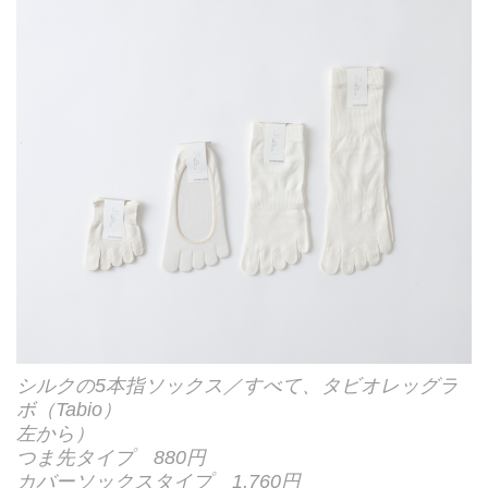
シルクの5本指ソックス／すべて、タビオレッグラ
ボ（Tabio）
左から）
つま先タイプ 880円
カバーソックスタイプ 1,760円