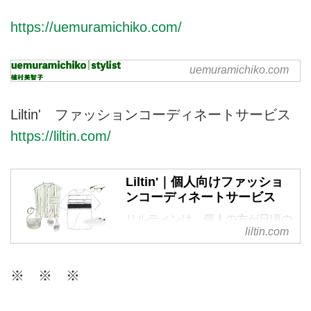
https://uemuramichiko.com/
uemuramichiko.com
uemuramichiko | stylist 植村
美智子
スタイリスト植村美智子のホーム
Liltin' ファッションコーディネートサービス
ページです。
https://liltin.com/
Liltin'｜個人向けファッショ
ンコーディネートサービス
リルティンは、個人の方が日頃の
liltin.com
ファッションに関するお悩みを相
談できる、パーソナルなコーディ
ネートサービスです。今のあなた
※ ※ ※
に似合うスタイルを現役スタイリ
ストがご提案。ファッションを楽