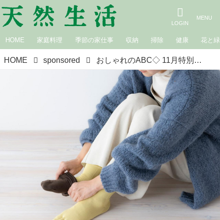
HOME
家庭料理
季節の家仕事
収納
掃除
健康
花と
HOME
sponsored
おしゃれのABC◇ 11月特別編「シルクのソックス・インナーで心地よく暖かく」 現役スタイリストが、おしゃれの悩みを解決｜植村美智子