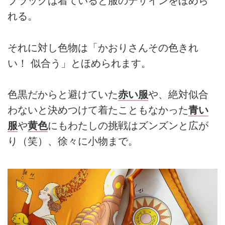
ブラックは着ていると服のデザインをほめら
れる。
それに対し色物は「かおりさんその色きれ
い！ 似合う」とほめられます。
色黒だからと避けていた
赤い服
や、絶対似合
わないと決めつけて着たこともなかった
青い
服
や
黄色
にもわたしの挑戦はズンズンと広が
り（笑）、徐々に小物まで。