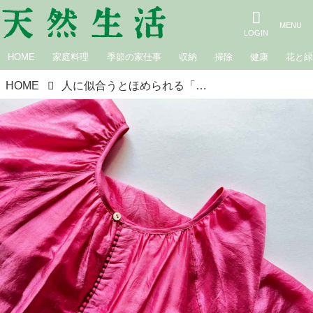
HOME
家庭料理
季節の家仕事
収納
掃除
健康
花と
HOME
人に似合うとほめられる「明るい色」の服｜カフェロッタ桜井かおりの雑記帖“楽しみは見つけるもの”