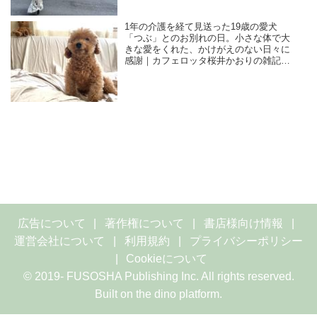
1年の介護を経て見送った19歳の愛犬
「つぶ」とのお別れの日。小さな体で大
きな愛をくれた、かけがえのない日々に
感謝｜カフェロッタ桜井かおりの雑記
帖“楽しみは見つけるもの”
広告について
著作権について
書店様向け情報
運営会社について
利用規約
プライバシーポリシー
Cookieについて
© 2019- FUSOSHA Publishing Inc. All rights reserved.
Built on
the dino platform
.