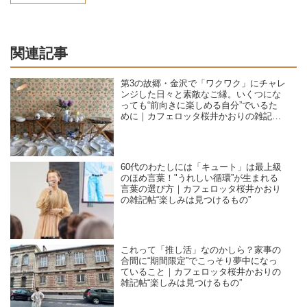
関連記事
第3の故郷・金沢で「ワクワク」にチャレ
ンジした日々と素敵なご縁。いくつにな
っても“前向きに楽しめる自分”でいるた
めに｜カフェロッタ桜井かおりの雑記
帖“楽しみは見つけるもの”
60代のわたしには「キュート」は最上級
のほめ言葉！"うれしい循環”が生まれる
言葉の選び方｜カフェロッタ桜井かおり
の雑記帖“楽しみは見つけるもの”
これって「推し活」なのかしら？家事の
合間に“期間限定”でこっそり夢中になっ
ていること｜カフェロッタ桜井かおりの
雑記帖“楽しみは見つけるもの”