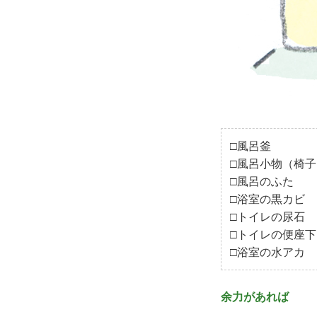
□風呂釜
□風呂小物（椅
□風呂のふた
□浴室の黒カビ
□トイレの尿石
□トイレの便座下
□浴室の水アカ
余力があれば