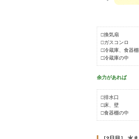
□換気扇
□ガスコンロ
□冷蔵庫、食器
□冷蔵庫の中
余力があれば
□排水口
□床、壁
□食器棚の中
［2日目］ 水