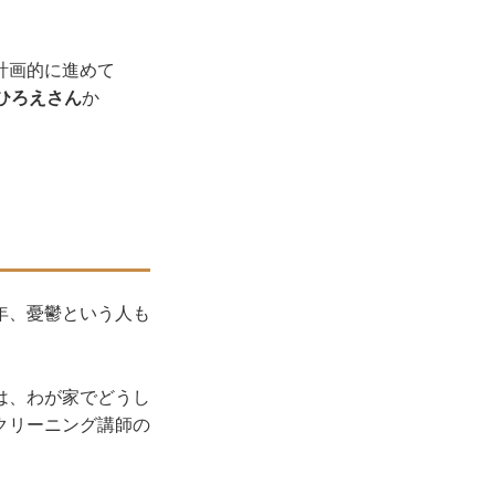
計画的に進めて
ひろえさん
か
年、憂鬱という人も
は、わが家でどうし
クリーニング講師の