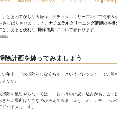
読みもの
生活雑貨
本橋ひろえ
ナチュラルクリーニング
掃除
！」とあわてがちな大掃除。ナチュラルクリーニングで簡単＆
うをさっぱりさせましょう。
ナチュラルクリーニング講師の本橋
”
と、あると便利な
“掃除道具”
について教わります。
号掲載）
掃除計画を練ってみましょう
しい年末。「大掃除をしなくちゃ」というプレッシャーで、毎
しょうか。
大掃除を絶対やらなくては……というのは思い込みかも。まず
おきたい場所はどこなのか考えてみましょう」と、ナチュラル
アドバイスします。