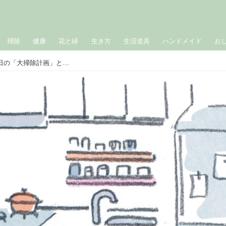
掃除
健康
花と緑
生き方
生活道具
ハンドメイド
お
台所、水回り、リビング……1、2、3日の「大掃除計画」と、掃除が楽になる「便利な道具」／ナチュラルクリーニング講師・本橋ひろえさん