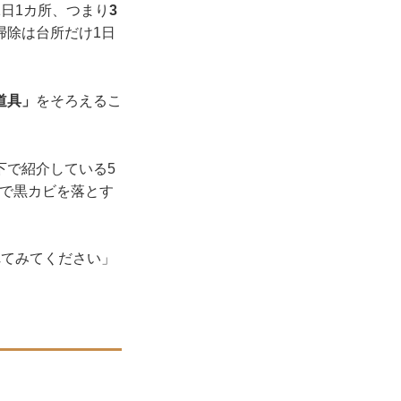
日1カ所、つまり
3
掃除は台所だけ1日
道具」
をそろえるこ
下で紹介している5
ので黒カビを落とす
れてみてください」