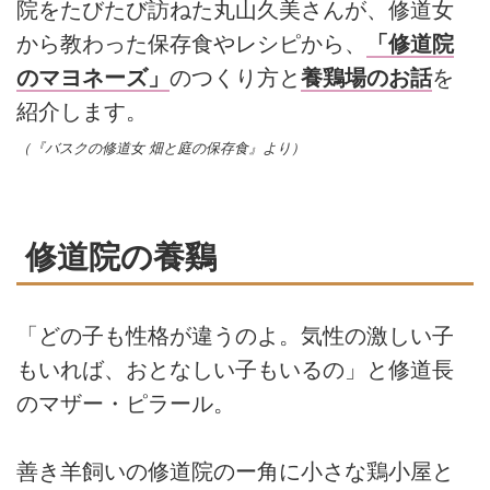
院をたびたび訪ねた丸山久美さんが、修道女
から教わった保存食やレシピから、
「修道院
のマヨネーズ」
のつくり方と
養鶏場のお話
を
紹介します。
（『バスクの修道女 畑と庭の保存食』より）
修道院の養鷄
「どの子も性格が違うのよ。気性の激しい子
もいれば、おとなしい子もいるの」と修道長
のマザー・ピラール。
善き羊飼いの修道院のー角に小さな鶏小屋と