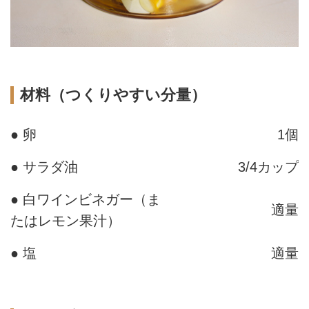
材料（つくりやすい分量）
● 卵
1個
● サラダ油
3/4カップ
● 白ワインビネガー（ま
適量
たはレモン果汁）
● 塩
適量