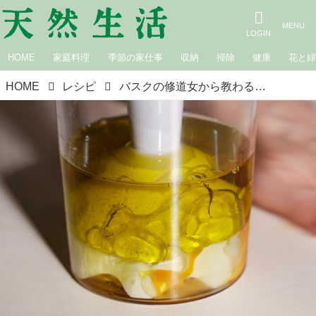
HOME
家庭料理
季節の家仕事
収納
掃除
健康
花と
HOME
レシピ
バスクの修道女から教わる「修道院のマヨネーズ」のつくり方。丸山久美さんが訪れた修道院の養鶏場