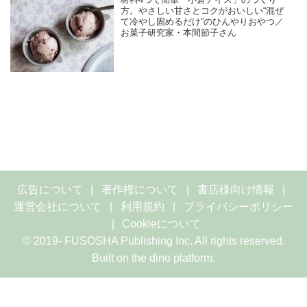
方。やさしい甘さとコクがおいしい“混ぜ
て冷やし固めるだけ”のひんやりおやつ／
お菓子研究家・本間節子さん
広告について
著作権について
書店様向け情報
運営会社について
利用規約
プライバシーポリシー
Cookieについて
© 2019- FUSOSHA Publishing Inc. All rights reserved.
Built on
the dino platform
.