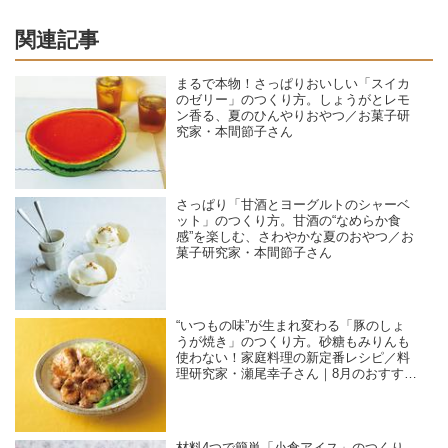
関連記事
まるで本物！さっぱりおいしい「スイカ
のゼリー」のつくり方。しょうがとレモ
ン香る、夏のひんやりおやつ／お菓子研
究家・本間節子さん
さっぱり「甘酒とヨーグルトのシャーベ
ット」のつくり方。甘酒の“なめらか食
感”を楽しむ、さわやかな夏のおやつ／お
菓子研究家・本間節子さん
“いつもの味”が生まれ変わる「豚のしょ
うが焼き」のつくり方。砂糖もみりんも
使わない！家庭料理の新定番レシピ／料
理研究家・瀬尾幸子さん｜8月のおすすめ
記事
材料4つで簡単「小倉アイス」のつくり