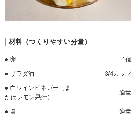
材料（つくりやすい分量）
● 卵
1個
● サラダ油
3/4カップ
● 白ワインビネガー（ま
適量
たはレモン果汁）
● 塩
適量