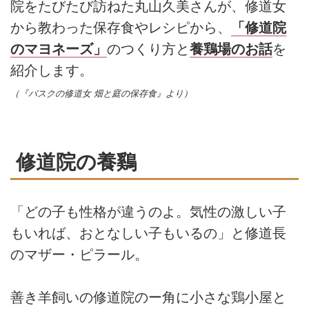
院をたびたび訪ねた丸山久美さんが、修道女
から教わった保存食やレシピから、
「修道院
のマヨネーズ」
のつくり方と
養鶏場のお話
を
紹介します。
（『バスクの修道女 畑と庭の保存食』より）
修道院の養鷄
「どの子も性格が違うのよ。気性の激しい子
もいれば、おとなしい子もいるの」と修道長
のマザー・ピラール。
善き羊飼いの修道院のー角に小さな鶏小屋と