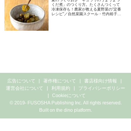
くだ煮」のつくり方。たくさんつくって
冷凍保存も！農家が教える夏野菜の“定番
レシピ”／自然菜園スクール・竹内裕子さ
ん
広告について
著作権について
書店様向け情報
運営会社について
利用規約
プライバシーポリシー
Cookieについて
© 2019- FUSOSHA Publishing Inc. All rights reserved.
Built on
the dino platform
.