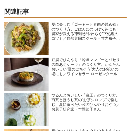
関連記事
夏に楽しむ「ゴーヤーと春雨の炒め煮」
のつくり方。ごはんにのっけて丼にも！
農家が教える“苦味がやわらぐ”下処理の
コツも／自然菜園スクール・竹内裕子さ
ん
豆腐でひんやり「冷凍マンゴーとパセリ
の白あえケーキ」のつくり方。かんたん
おいしい“夏のごちそう”大人のお祝いの
場にも／ワインセラー ローゼンタール・
島田由美子さん
つるんとおいしい「白玉」のつくり方。
煎茶とほうじ茶の“お茶シロップ”で楽し
む、夏に食べたい和のひんやりおやつ／
お菓子研究家・本間節子さん
夏のつくりおき「キュウリのうまうまつ