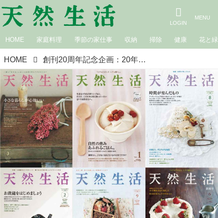
HOME
家庭料理
季節の家仕事
収納
掃除
健康
花と
HOME
創刊20周年記念企画：20年間の『天然生活』の表紙アーカイブ｜2003年〜2011年