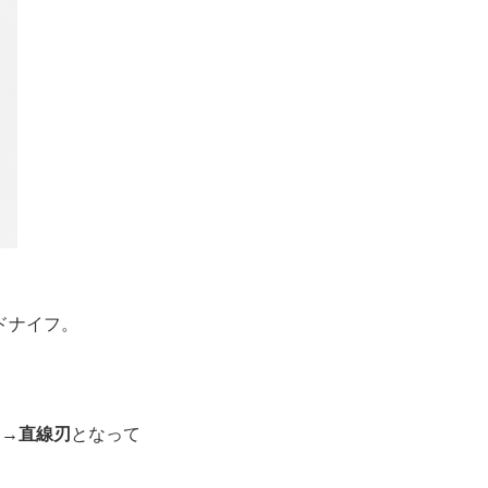
ドナイフ。
刃→直線刃
となって