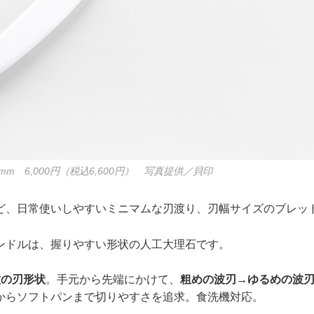
mm 6,000円（税込6,600円） 写真提供／貝印
ど、日常使いしやすいミニマムな刃渡り、刃幅サイズのブレッ
ンドルは、握りやすい形状の人工大理石です。
種の刃形状
。手元から先端にかけて、
粗めの波刃→ゆるめの波
からソフトパンまで切りやすさを追求。食洗機対応。