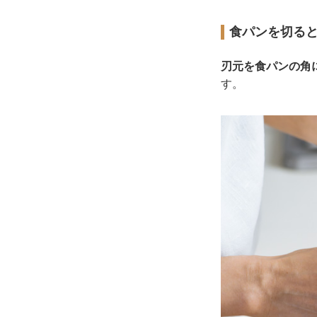
食パンを切る
刃元を食パンの角
す。