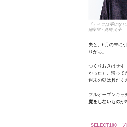
「ナイフは手になじ
編集部・髙橋 尚子
夫と、6月の末に
りがち。
つくりおきはせず
かった）、帰って
週末の朝は具だく
フルオープンキッ
魔をしないもの
が
SELECT100 