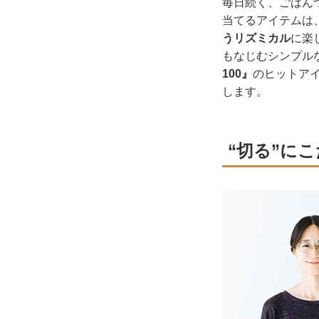
毎日続く、ごはん
当てるアイテムは
うリズミカル
に楽
もなじむシンプル
100』
のヒットア
します。
“切る”に