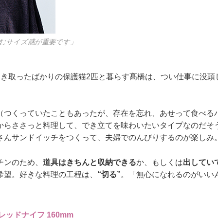
むサイズ感が重要です」
引き取ったばかりの保護猫2匹と暮らす髙橋は、つい仕事に没頭
（つくっていたこともあったが、存在を忘れ、あせって食べる
からささっと料理して、でき立てを味わいたいタイプなのだそ
さんサンドイッチをつくって、夫婦でのんびりするのが楽しみ
チンのため、
道具はきちんと収納できる
か、もしくは
出してい
希望。好きな料理の工程は、
“切る”
。「無心になれるのがいい
ブレッドナイフ 160mm