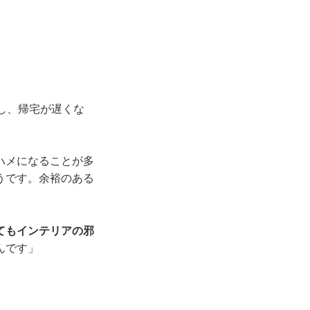
し、帰宅が遅くな
ハメになることが多
うです。余裕のある
。
てもインテリアの邪
んです」