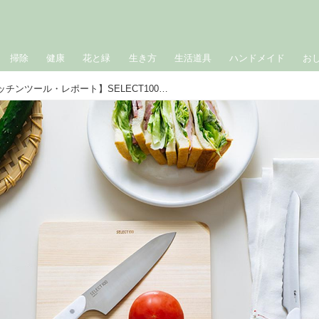
掃除
健康
花と緑
生き方
生活道具
ハンドメイド
お
天然生活編集部の【キッチンツール・レポート】SELECT100「ナイフ2種」と「カッティングボード」頼れる“切る”道具でサンドイッチづくりがいっそう楽しく