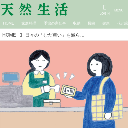
HOME
家庭料理
季節の家仕事
収納
掃除
健康
花と
HOME
日々の「むだ買い」を減らすには？ プロが教える“お金をためる”コツ／ファイナンシャルプランナー・西山美紀さん