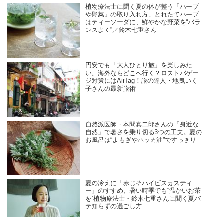
植物療法士に聞く夏の体が整う「ハーブ
や野菜」の取り入れ方。とれたてハーブ
はティーソーダに、鮮やかな野菜を“バラ
ンスよく”／鈴木七重さん
円安でも「大人ひとり旅」を楽しみた
い。海外ならどこへ行く？ロストバゲー
ジ対策にはAirTag！旅の達人・地曳いく
子さんの最新旅術
自然派医師・本間真二郎さんの「身近な
自然」で暑さを乗り切る3つの工夫。夏の
お風呂は“よもぎやハッカ油”ですっきり
夏の冷えに「赤じそハイビスカスティ
ー」のすすめ。暑い時季でも“温かいお茶
を”植物療法士・鈴木七重さんに聞く夏バ
テ知らずの過ごし方