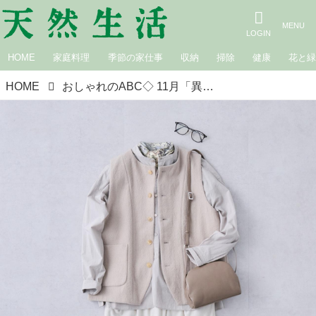
HOME
家庭料理
季節の家仕事
収納
掃除
健康
花と
HOME
おしゃれのABC◇ 11月「異素材mixコーデ」その（5）〜異なる素材でワントーンコーデ〜 現役スタイリストが、おしゃれの悩みを解決｜植村美智子