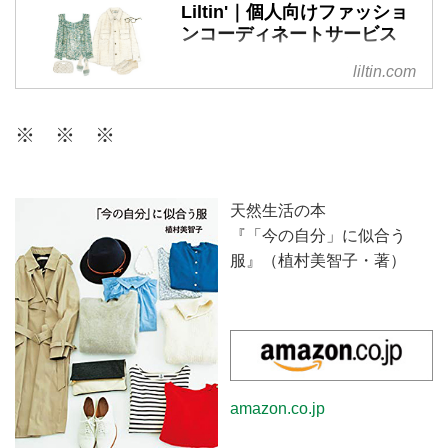
Liltin'｜個人向けファッショ
ンコーディネートサービス
リルティンは、個人の方が日頃の
liltin.com
ファッションに関するお悩みを相
談できる、パーソナルなコーディ
※ ※ ※
ネートサービスです。今のあなた
に似合うスタイルを現役スタイリ
ストがご提案。ファッションを楽
しむお手伝いをいたします。
天然生活の本
『「今の自分」に似合う
服』（植村美智子・著）
amazon.co.jp