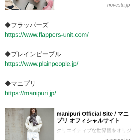
NOVESTA JAPAN OFFICIAL
novesta.jp
STORE
1939年創業のスロバキアのファ
◆フラッパーズ
クトリーから生まれたフットウェ
https://www.flappers-unit.com/
アブランド「NOVESTA（ノヴェ
スタ / ノベスタ）」の公式オンラ
インストア。メイド・イン・スロ
◆プレインピープル
バキアのスニーカー。
https://www.plainpeople.jp/
◆マニプリ
https://manipuri.jp/
manipuri Official Site / マニ
プリ オフィシャルサイト
クリエイティブな世界観をオリジ
ナルのプリントで表現し、世界へ
manipuri.jp