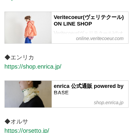
です。オフィシャルサイトならで
はの豊富な品揃え。
Veritecoeur(ヴェリテクール)
ON LINE SHOP
Veritecoeur(ヴェリテクール)のオ
online.veritecoeur.com
フィシャル通販サイトです。 オ
リジナルのお洋服, オンライン限
定商品、ご予約販売、 メールマ
◆エンリカ
ガジンの配信。
https://shop.enrica.jp/
enrica 公式通販 powered by
BASE
enrica公式通販サイト。enricaの
shop.enrica.jp
洋服は日本の天然素材、植物を使
用した草木染めで丁寧に作られて
◆オルサ
います。服を通して、繋がってい
く人の縁や偶然の出会いを大切に
https://orsetto.jp/