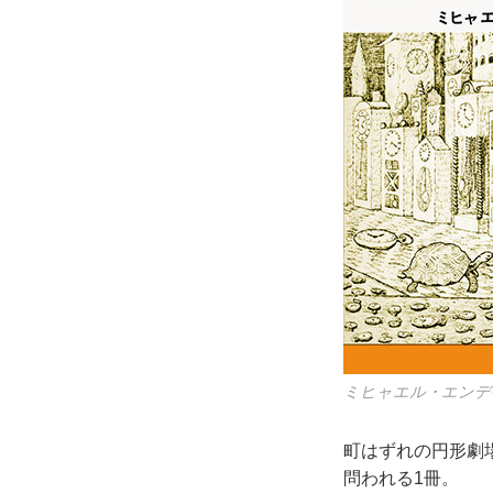
ミヒャエル・エンデ作
町はずれの円形劇
問われる1冊。