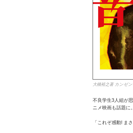
大橋裕之著 カンゼン
不良学生3人組が
ニメ映画も話題に
「これぞ感動! ま