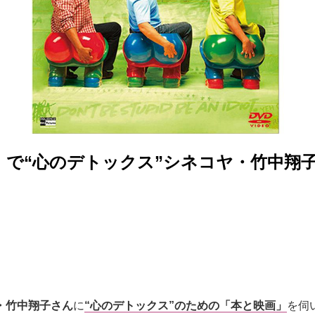
」で“心のデトックス”シネコヤ・竹中翔
・竹中翔子さん
に
“心のデトックス”のための「本と映画」
を伺