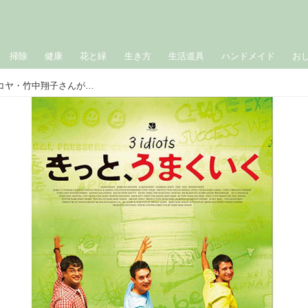
掃除
健康
花と緑
生き方
生活道具
ハンドメイド
お
「本と映画」で“心のデトックス”シネコヤ・竹中翔子さんが選ぶ8作品