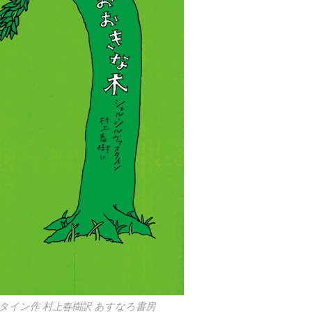
タイン作 村上春樹訳 あすなろ書房