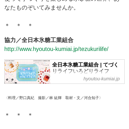
なたものぞいてみませんか。
＊ ＊ ＊
協力／全日本氷糖工業組合
http://www.hyoutou-kumiai.jp/tezukurilife/
全日本氷糖工業組合 | てづく
りライフいろどりライフ
hyoutou-kumiai.jp
果実のおいしさを引き出す砂糖。
氷砂糖でくらしをもっとカラフル
に。梅酒づくりでおなじみの氷砂
〈料理／野口真紀 撮影／林 紘輝 取材・文／河合知子〉
糖は、じつは梅以外の果実とも相
性Good。色とりどりのフルーツ
を使って手づくりを楽しめる氷砂
＊ ＊ ＊
糖の世界、あなたものぞいてみま
せんか。