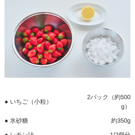
2パック（約500
● いちご（小粒）
g）
● 氷砂糖
約350g
● レモン汁
1/2個分