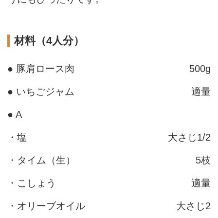
材料（4人分）
● 豚肩ロース肉
500g
● いちごジャム
適量
● A
・塩
大さじ1/2
・タイム（生）
5枝
・こしょう
適量
・オリーブオイル
大さじ2