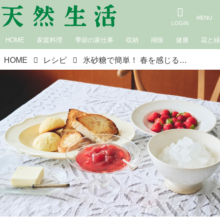
HOME
家庭料理
季節の家仕事
収納
掃除
健康
花と
HOME
レシピ
氷砂糖で簡単！ 春を感じる「いちごジャム」のつくり方と、2つのアレンジレシピ。果肉を残してフレッシュに｜氷砂糖で楽しむ家仕事／野口真紀さん