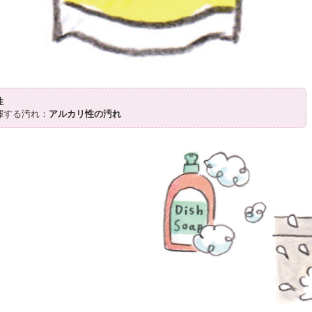
性
揮する汚れ：
アルカリ性の汚れ
〉
き