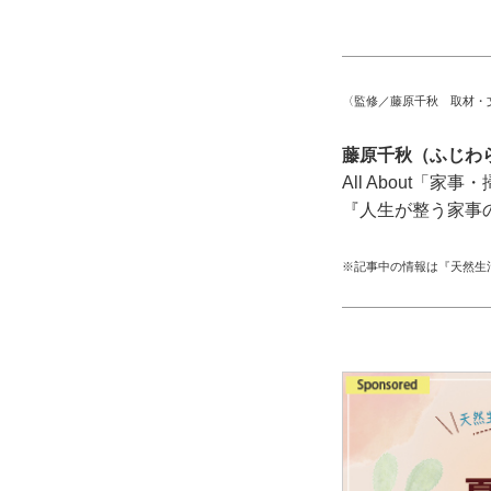
〈監修／藤原千秋 取材・
藤原千秋（ふじわ
All About
『人生が整う家事
※記事中の情報は『天然生