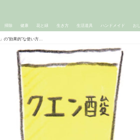
掃除
健康
花と緑
生き方
生活道具
ハンドメイド
お
ナチュラル素材で台所掃除「クエン酸」の“効果的”な使い方。シンクの水垢やカルキ汚れがすっきり／住生活ジャーナリスト・藤原千秋さん