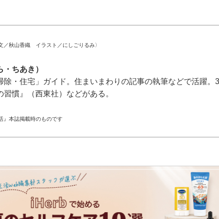
文／秋山香織 イラスト／にしごりるみ〉
ら・ちあき）
「家事・掃除・住宅」ガイド。住まいまわりの記事の執筆などで活躍
の習慣』（西東社）などがある。
活』本誌掲載時のものです