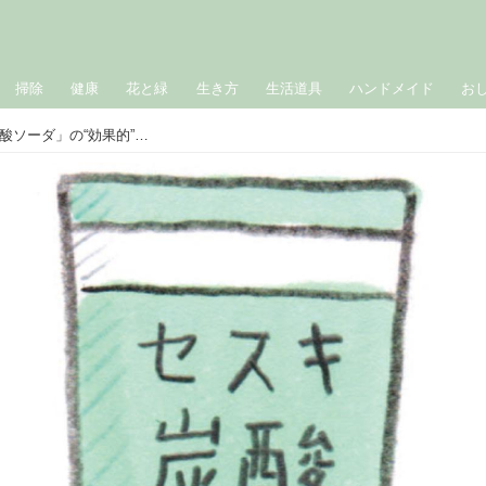
掃除
健康
花と緑
生き方
生活道具
ハンドメイド
お
ナチュラル素材で台所掃除「セスキ炭酸ソーダ」の“効果的”な使い方。油汚れには重曹よりも力を発揮／住生活ジャーナリスト・藤原千秋さん