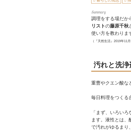
暮らしの知恵
調理をする場だか
リスト
の
藤原千秋
使い方を教わりま
（『天然生活』2019年11
汚れと洗浄
重曹やクエン酸な
毎日料理をつくる
「まず、いろいろ
ます。液性とは、
で汚れがゆるまり