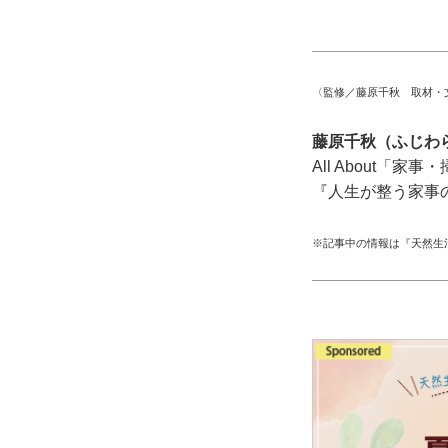
〈監修／藤原千秋 取材・
藤原千秋（ふじわ
All About
『人生が整う家事
※記事中の情報は『天然生