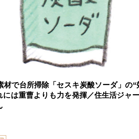
素材で台所掃除「セスキ炭酸ソーダ」の“
れには重曹よりも力を発揮／住生活ジャ
ん