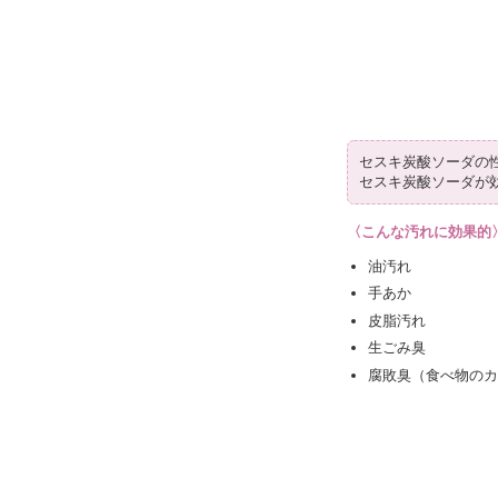
セスキ炭酸ソーダの
セスキ炭酸ソーダが
〈こんな汚れに効果的
油汚れ
手あか
皮脂汚れ
生ごみ臭
腐敗臭（食べ物の