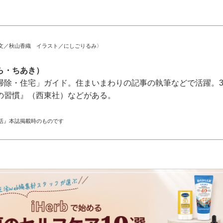
文／秋山香織 イラスト／にしごりるみ〉
ら・ちあき）
「家事・掃除・住宅」ガイド。住まいまわりの記事の執筆などで活躍
の習慣』（西東社）などがある。
活』本誌掲載時のものです