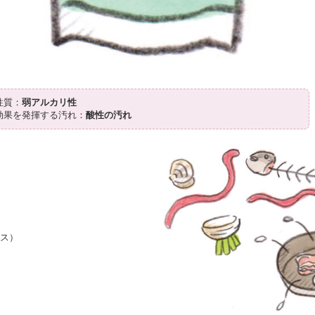
性質：
弱アルカリ性
効果を発揮する汚れ：
酸性の汚れ
〉
カス）