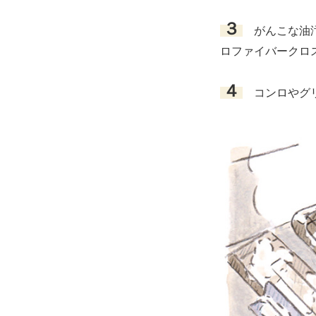
３
がんこな油汚
ロファイバークロ
４
コンロやグリ