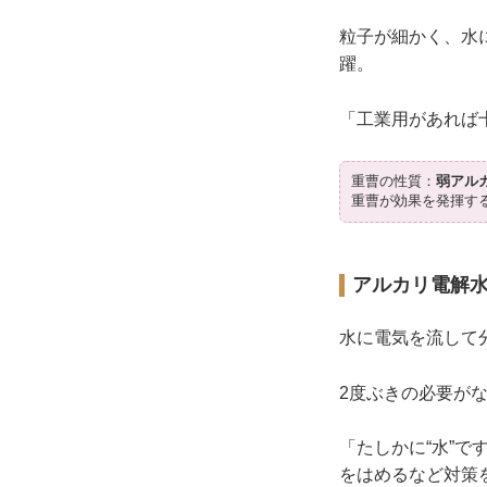
粒子が細かく、水
躍。
「工業用があれば
重曹の性質：
弱アル
重曹が効果を発揮す
アルカリ電解
水に電気を流して
2度ぶきの必要が
「たしかに“水”
をはめるなど対策