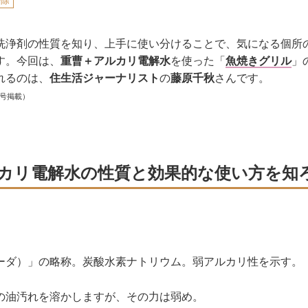
掃除
洗浄剤の性質を知り、上手に使い分けることで、気になる個所
す。今回は、
重曹＋アルカリ電解水
を使った「
魚焼きグリル
」
れるのは、
住生活ジャーナリスト
の
藤原千秋
さんです。
月号掲載）
カリ電解水の性質と効果的な使い方を知
ーダ）」の略称。炭酸水素ナトリウム。弱アルカリ性を示す。
の油汚れを溶かしますが、その力は弱め。