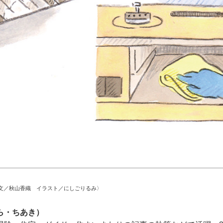
文／秋山香織 イラスト／にしごりるみ〉
ら・ちあき）