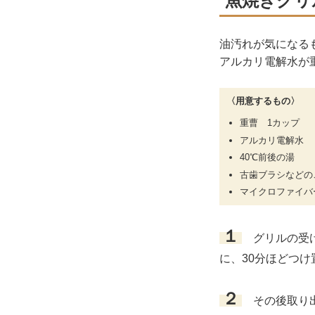
魚焼きグリ
油汚れが気になる
アルカリ電解水が
〈用意するもの〉
重曹 1カップ
アルカリ電解水
40℃前後の湯
古歯ブラシなどの
マイクロファイバ
１
グリルの受け
に、30分ほどつけ
２
その後取り出