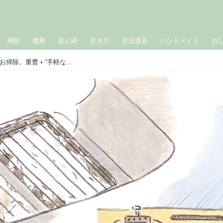
掃除
健康
花と緑
生き方
生活道具
ハンドメイド
お
台所の「魚焼きグリル」をナチュラルお掃除。重曹＋“手軽な”アルカリ電解水のスプレーを上手に活用／住生活ジャーナリスト・藤原千秋さん