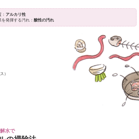
質：
アルカリ性
果を発揮する汚れ：
酸性の汚れ
〉
カス）
解水で