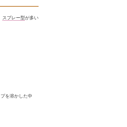
、
スプレー型
が多い
ップを溶かした中