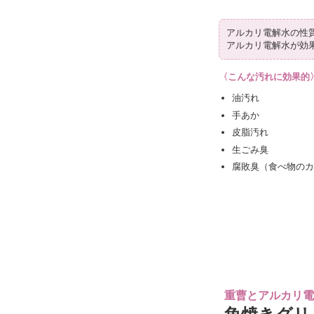
アルカリ電解水の性
アルカリ電解水が効
〈こんな汚れに効果的
油汚れ
手あか
皮脂汚れ
生ごみ臭
腐敗臭（食べ物の
重曹とアルカリ電