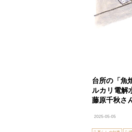
台所の「魚
ルカリ電解
藤原千秋さ
2025-05-05