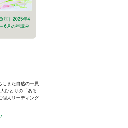
魚座］2025年4
～6月の星読み
ちもまた自然の一員
1人ひとりの「ある
に個人リーディング
/