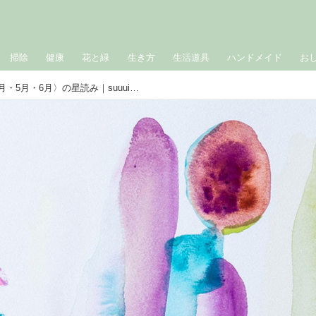
掃除
健康
花と緑
生き方
生活道具
ハンドメイド
お
［山羊座］2025年上半期〈4月・5月・6月〉の星読み｜suuuiの星の道しるべ・星座別占い