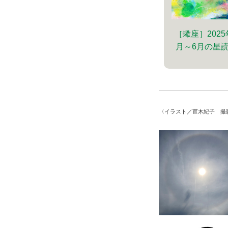
［蠍座］2025
月～6月の星
〈イラスト／苣木紀子 撮