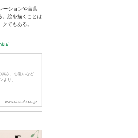
ピレーションや言葉
る。絵を描くことは
ークでもある。
nku/
志の高さ、心遣いなど
ョンより、
www.chisaki.co.jp