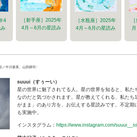
［射手座］2025年
年4
［水瓶座］2025年
［
4月～6月の星読み
読み
4月～6月の星読み
月
影／中川菜美、山田耕司〉
suuui（すぅーい）
星の世界に魅了されてる人。星の世界を知ると、私た
なのだと気づかされます。星が教えてくれる、私たち
がまま」のあり方を、お伝えする星読みです。不定期
も実施中。
インスタグラム：
https://www.instagram.com/suuui__ss