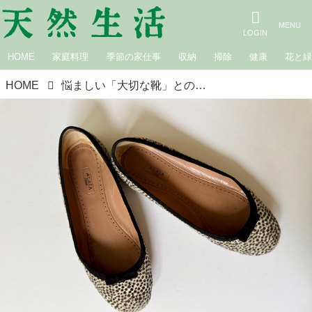
HOME
家庭料理
季節の家仕事
収納
掃除
健康
花と
HOME
悩ましい「大切な靴」とのお別れ、どうしてる？すっきり“風通しのよい靴箱”をめざして決めた、わたしのシンプルなルール｜カフェロッタ桜井かおりの雑記帖“楽しみは見つけるもの”