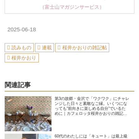
（富士山マガジンサービス）
2025-06-18
読みもの
連載
桜井かおりの雑記帖
桜井かおり
関連記事
第3の故郷・金沢で「ワクワク」にチャレ
ンジした日々と素敵なご縁。いくつにな
っても“前向きに楽しめる自分”でいるた
めに｜カフェロッタ桜井かおりの雑記
帖“楽しみは見つけるもの”
60代のわたしには「キュート」は最上級