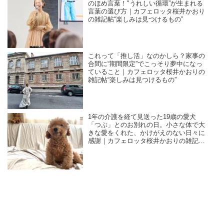
のほめ言葉！"うれしい循環”が生まれる
言葉の選び方｜カフェロッタ桜井かおり
の雑記帖“楽しみは見つけるもの”
これって「推し活」なのかしら？家事の
合間に“期間限定”でこっそり夢中になっ
ていること｜カフェロッタ桜井かおりの
雑記帖“楽しみは見つけるもの”
1年の介護を経て見送った19歳の愛犬
「つぶ」とのお別れの日。小さな体で大
きな愛をくれた、かけがえのない日々に
感謝｜カフェロッタ桜井かおりの雑記
帖“楽しみは見つけるもの”