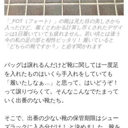
「_FOT（フォート）」の靴は見た目の美しさから
入ったけど、履くとわかる計算し尽くされたデザイ
ンは1日履いていても疲れません。若い頃とは違う
今の私の足の形と相性ピッタリ！ 履いていると
「どちらの靴ですか？」と必ず聞かれます
バッグは譲れるんだけど靴に関しては一度足
を入れたものはいくら手入れをしていても
「履いたしなぁ…」と思って、はいどうぞ！
って譲りづらくて。そんなこんなでたまって
いく出番のない靴たち。
そこで、出番の少ない靴の保管期限はシュー
ズラックに入る分だけ！ と決めました。靴を