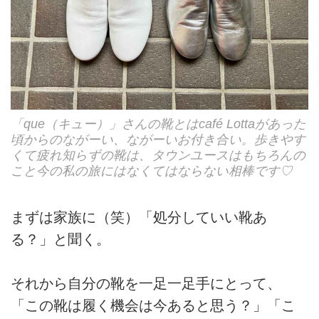
「que（キュー）」さんの靴とはcafé Lottaがあった
頃からのながーい、ながーいお付き合い。歩きやす
くて疲れ知らずの靴は、タウンユースはもちろんの
こと今の私の旅にはなくてはならない相棒です♡
まずは家族に（笑）「処分していい靴あ
る？」と聞く。
それから自分の靴を一足一足手にとって、
「この靴は履く機会は今あると思う？」「こ