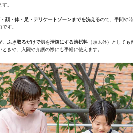
ます。
頭・顔・体・足・デリケートゾーンまでを洗える
ので、手間や
力です。
が、
ふき取るだけで肌を清潔にする清拭料
（頭以外）としても
いときや、入院や介護の際にも手軽に使えます。