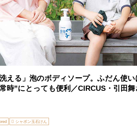
身洗える」泡のボディソープ。ふだん使い
常時”にとっても便利／CIRCUS・引田
ored
シャボン玉石けん