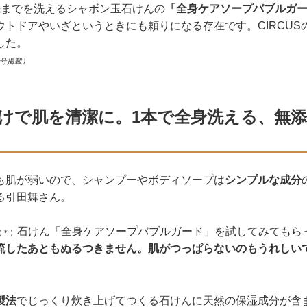
先までを洗えるシャボン玉石けんの
「全身ケアソープバブルガ
ウトドアやいざというときにも頼りになる存在です。CIRCUS
した。
月号掲載）
けで肌を清潔に。1本で全身洗える、無添
も肌が弱いので、シャンプーやボディソープは
シンプルな成分
る引田舞さん。
石けん「全身ケアソープバブルガード」を試してみてもら
（＊）
流したあともぬるつきません。肌がつっぱらないのもうれしい
。
製法
でじっくり炊き上げてつくる石けんに天然の保湿成分が含