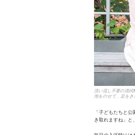
洗い流し不要の清拭
泡をのせて、足をき
「子どもたちと公
き取れますね」と