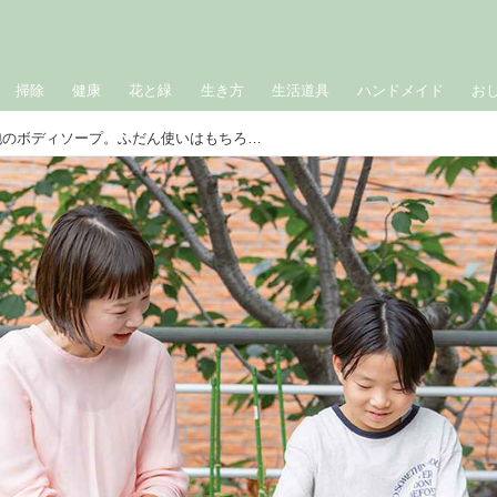
掃除
健康
花と緑
生き方
生活道具
ハンドメイド
お
1本で「全身洗える」泡のボディソープ。ふだん使いはもちろん“屋外や非常時”にとっても便利／CIRCUS・引田舞さん