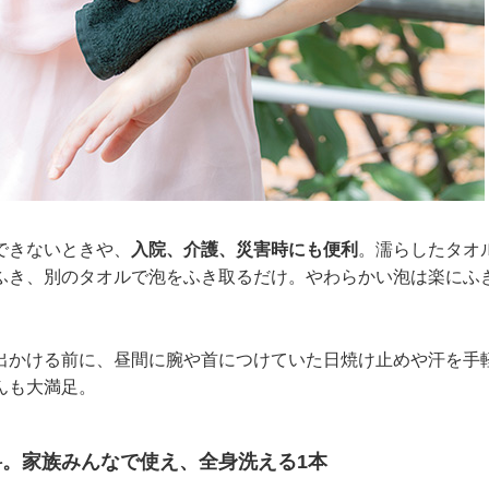
できないときや、
入院、介護、災害時にも便利
。濡らしたタオ
ふき、別のタオルで泡をふき取るだけ。やわらかい泡は楽にふ
出かける前に、昼間に腕や首につけていた日焼け止めや汗を手
んも大満足。
。家族みんなで使え、全身洗える1本