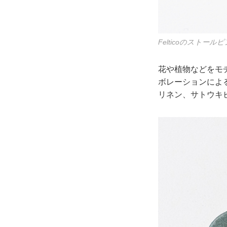
Felticoのストールピ
花や植物などをモチ
ボレーションによ
リネン、サトウキ