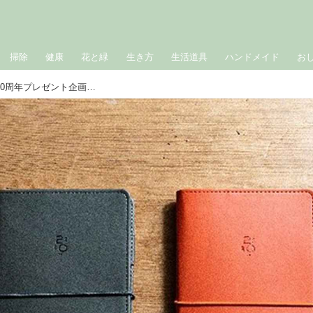
掃除
健康
花と緑
生き方
生活道具
ハンドメイド
お
「nest Robe（ネストローブ）」創立20周年プレゼント企画。人気洋服ブランドの豪華ノベルティーにワクワク！