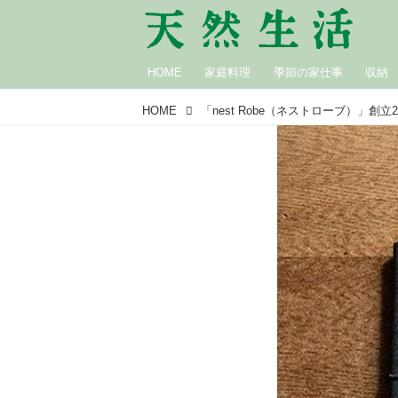
HOME
家庭料理
季節の家仕事
収納
HOME