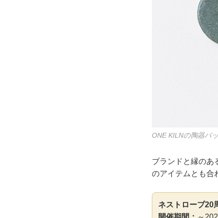
ONE KILNの陶器バ
ブランドと縁のある
のアイテムとも合
ネストローブ20
開催期間：
～20