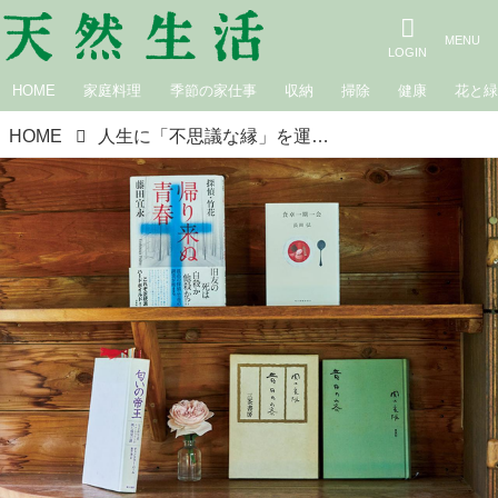
HOME
家庭料理
季節の家仕事
収納
掃除
健康
花と
HOME
人生に「不思議な縁」を運んでくれた“おすすめ4冊”ハーバリスト・萩尾エリ子さんの大好きな本