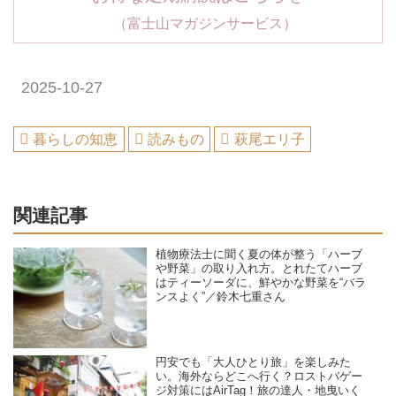
（富士山マガジンサービス）
2025-10-27
暮らしの知恵
読みもの
萩尾エリ子
関連記事
植物療法士に聞く夏の体が整う「ハーブ
や野菜」の取り入れ方。とれたてハーブ
はティーソーダに、鮮やかな野菜を“バラ
ンスよく”／鈴木七重さん
円安でも「大人ひとり旅」を楽しみた
い。海外ならどこへ行く？ロストバゲー
ジ対策にはAirTag！旅の達人・地曳いく