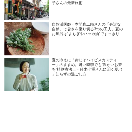
子さんの最新旅術
自然派医師・本間真二郎さんの「身近な
自然」で暑さを乗り切る3つの工夫。夏の
お風呂は“よもぎやハッカ油”ですっきり
夏の冷えに「赤じそハイビスカスティ
ー」のすすめ。暑い時季でも“温かいお茶
を”植物療法士・鈴木七重さんに聞く夏バ
テ知らずの過ごし方