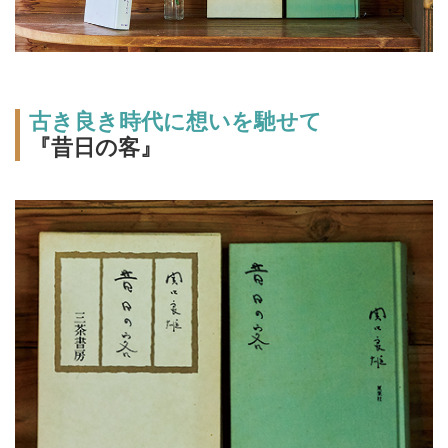
古き良き時代に想いを馳せて
『昔日の客』