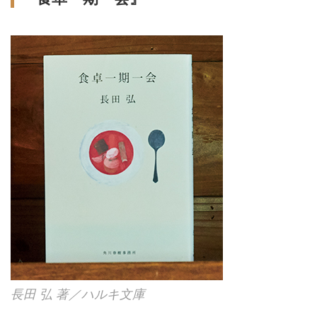
長田 弘 著／ハルキ文庫