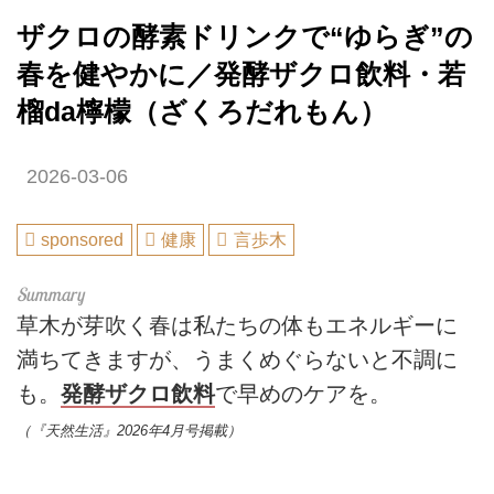
ザクロの酵素ドリンクで“ゆらぎ”の
春を健やかに／発酵ザクロ飲料・若
榴da檸檬（ざくろだれもん）
2026-03-06
sponsored
健康
言歩木
草木が芽吹く春は私たちの体もエネルギーに
満ちてきますが、うまくめぐらないと不調に
も。
発酵ザクロ飲料
で早めのケアを。
（『天然生活』2026年4月号掲載）