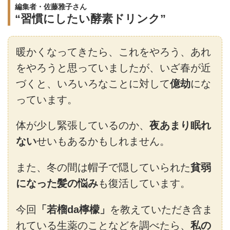
編集者・佐藤雅子さん
“習慣にしたい酵素ドリンク”
暖かくなってきたら、これをやろう、あれ
をやろうと思っていましたが、いざ春が近
づくと、いろいろなことに対して
億劫
にな
っています。
体が少し緊張しているのか、
夜あまり眠れ
ない
せいもあるかもしれません。
また、冬の間は帽子で隠していられた
貧弱
になった髪の悩み
も復活しています。
今回
「若榴da檸檬」
を教えていただき含ま
れている生薬のことなどを調べたら、
私の