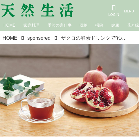
HOME
家庭料理
季節の家仕事
収納
掃除
健康
花と
HOME
sponsored
ザクロの酵素ドリンクで“ゆらぎ”の春を健やかに／発酵ザクロ飲料・若榴da檸檬（ざくろだれもん）