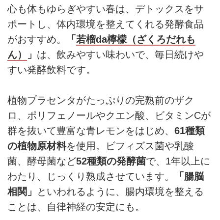
心も体もゆらぎやすい春は、デトックスをサ
ポートし、体内環境を整えてくれる発酵食品
がおすすめ。
「
若榴da檸檬（ざくろだれも
ん）
」
は、飲みやすい味わいで、毎日続けや
すい発酵飲料です。
植物プラセンタがたっぷりの完熟前のザク
ロ、ポリフェノールやクエン酸、ビタミンCが
群を抜いて豊富な青レモンをはじめ、
61種類
の植物原材料
を使用。ビフィズス菌や乳酸
菌、酵母菌など
52種類の発酵菌
で、1年以上に
わたり、じっくり熟成させています。
「腸脳
相関」
といわれるように、腸内環境を整える
ことは、自律神経の安定にも。