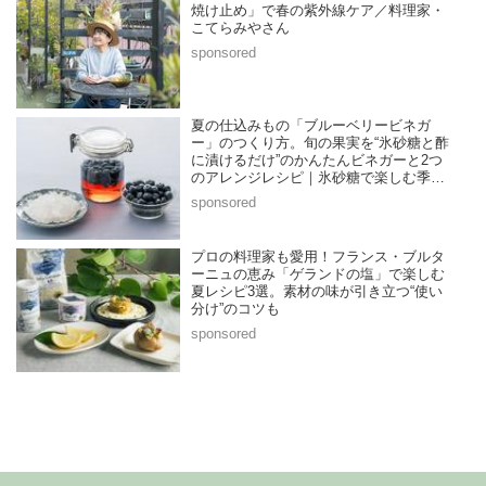
焼け止め」で春の紫外線ケア／料理家・
こてらみやさん
夏の仕込みもの「ブルーベリービネガ
ー」のつくり方。旬の果実を“氷砂糖と酢
に漬けるだけ”のかんたんビネガーと2つ
のアレンジレシピ｜氷砂糖で楽しむ季節
の家仕事／榎本美沙さん
プロの料理家も愛用！フランス・ブルタ
ーニュの恵み「ゲランドの塩」で楽しむ
夏レシピ3選。素材の味が引き立つ“使い
分け”のコツも