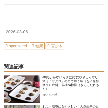
2026-03-06
sponsored
健康
言歩木
関連記事
40代からの“ゆらぎ世代”にやさしく寄り
添う「ザクロ」の力で輝く毎日を／発酵
ザクロ飲料・若榴da檸檬（ざくろだれも
ん）
肌にも環境にもやさしい「天然由来の日